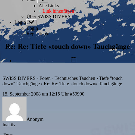
anzeigen
Alle Links
+ Link hinzufügen
Über SWISS DIVERS
Login
Untermenü
anzeigen
Login
Registrieren
Re: Re: Tiefe «touch down» Tauchgänge
Beitragsdatum
SWISS DIVERS
›
Foren
›
Technisches Tauchen
›
Tiefe "touch
down" Tauchgänge
›
Re: Re: Tiefe «touch down» Tauchgänge
15. September 2008 um 12:15 Uhr
#59990
Anonym
Inaktiv
@urs