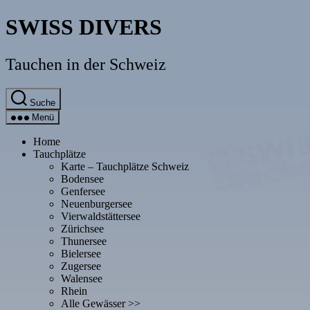
Direkt
SWISS DIVERS
zum
Inhalt
wechseln
Tauchen in der Schweiz
Suche
Menü
Home
Tauchplätze
Karte – Tauchplätze Schweiz
Bodensee
Genfersee
Neuenburgersee
Vierwaldstättersee
Zürichsee
Thunersee
Bielersee
Zugersee
Walensee
Rhein
Alle Gewässer >>