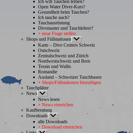
Ich will Tauchen lernen?
Open Water Diver-Kurs?
Gesundheit beim Tauchen?
Ich tauche auch?
Tauchausrüstung
Divemaster und Tauchlehrer?
+ neue Frage stellen
Shops und Füllstationen
Untermenü
anzeigen
Karte – Dive Centers Schweiz
Ostschweiz
Zentralschweiz und Zürich
Nordwestschweiz und Bern
Tessin und Wallis
Romandie
Ausland – Schweizer Tauchbasen
+ Shops/Füllstationen hinzufügen
Tauchplätze
News
Untermenü
anzeigen
News lesen
+ News einreichen
Kaufberatung
Downloads
Untermenü
anzeigen
alle Downloads
+ Download einreichen
Links
Untermenü