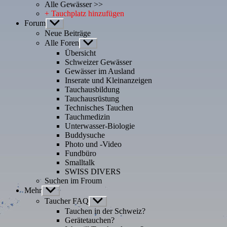
Alle Gewässer >>
+ Tauchplatz hinzufügen
Forum
Untermenü
anzeigen
Neue Beiträge
Alle Foren
Untermenü
anzeigen
Übersicht
Schweizer Gewässer
Gewässer im Ausland
Inserate und Kleinanzeigen
Tauchausbildung
Tauchausrüstung
Technisches Tauchen
Tauchmedizin
Unterwasser-Biologie
Buddysuche
Photo und -Video
Fundbüro
Smalltalk
SWISS DIVERS
Suchen im Froum
Mehr
Untermenü
anzeigen
Taucher FAQ
Untermenü
anzeigen
Tauchen in der Schweiz?
Gerätetauchen?