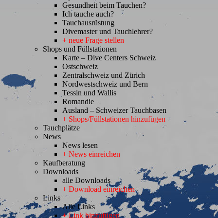
Gesundheit beim Tauchen?
Ich tauche auch?
Tauchausrüstung
Divemaster und Tauchlehrer?
+ neue Frage stellen
Shops und Füllstationen
Karte – Dive Centers Schweiz
Ostschweiz
Zentralschweiz und Zürich
Nordwestschweiz und Bern
Tessin und Wallis
Romandie
Ausland – Schweizer Tauchbasen
+ Shops/Füllstationen hinzufügen
Tauchplätze
News
News lesen
+ News einreichen
Kaufberatung
Downloads
alle Downloads
+ Download einreichen
Links
Alle Links
+ Link hinzufügen