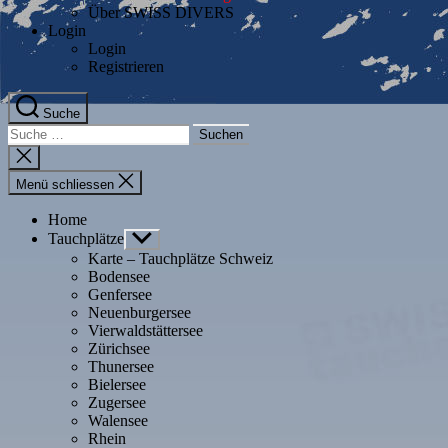
Über SWISS DIVERS
Login
Login
Registrieren
Suche
Suche
nach:
Suche
schliessen
Menü schliessen
Home
Tauchplätze
Untermenü
anzeigen
Karte – Tauchplätze Schweiz
Bodensee
Genfersee
Neuenburgersee
Vierwaldstättersee
Zürichsee
Thunersee
Bielersee
Zugersee
Walensee
Rhein