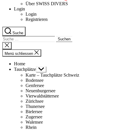
Über SWISS DIVERS
Login
Login
Registrieren
Suche
Suche
nach:
Suche
schliessen
Menü schliessen
Home
Tauchplätze
Untermenü
anzeigen
Karte – Tauchplätze Schweiz
Bodensee
Genfersee
Neuenburgersee
Vierwaldstättersee
Zürichsee
Thunersee
Bielersee
Zugersee
Walensee
Rhein