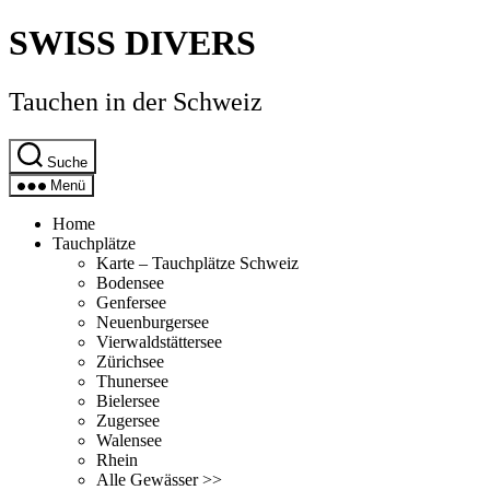
Direkt
SWISS DIVERS
zum
Inhalt
wechseln
Tauchen in der Schweiz
Suche
Menü
Home
Tauchplätze
Karte – Tauchplätze Schweiz
Bodensee
Genfersee
Neuenburgersee
Vierwaldstättersee
Zürichsee
Thunersee
Bielersee
Zugersee
Walensee
Rhein
Alle Gewässer >>