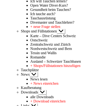
Ich will Tauchen lernen?
Open Water Diver-Kurs?
Gesundheit beim Tauchen?
Ich tauche auch?
Tauchausrüstung
Divemaster und Tauchlehrer?
+ neue Frage stellen
Shops und Füllstationen
Untermenü
anzeigen
Karte – Dive Centers Schweiz
Ostschweiz
Zentralschweiz und Zürich
Nordwestschweiz und Bern
Tessin und Wallis
Romandie
Ausland – Schweizer Tauchbasen
+ Shops/Füllstationen hinzufügen
Tauchplätze
News
Untermenü
anzeigen
News lesen
+ News einreichen
Kaufberatung
Downloads
Untermenü
anzeigen
alle Downloads
+ Download einreichen
Links
Untermenü