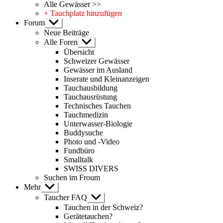
Alle Gewässer >>
+ Tauchplatz hinzufügen
Forum
Untermenü
anzeigen
Neue Beiträge
Alle Foren
Untermenü
anzeigen
Übersicht
Schweizer Gewässer
Gewässer im Ausland
Inserate und Kleinanzeigen
Tauchausbildung
Tauchausrüstung
Technisches Tauchen
Tauchmedizin
Unterwasser-Biologie
Buddysuche
Photo und -Video
Fundbüro
Smalltalk
SWISS DIVERS
Suchen im Froum
Mehr
Untermenü
anzeigen
Taucher FAQ
Untermenü
anzeigen
Tauchen in der Schweiz?
Gerätetauchen?