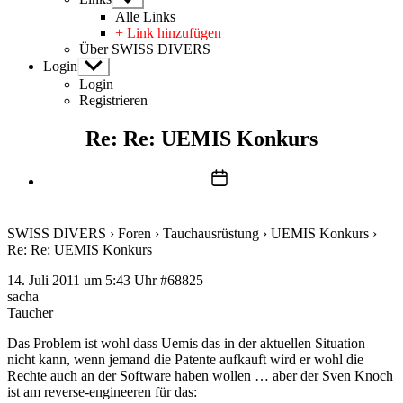
anzeigen
Alle Links
+ Link hinzufügen
Über SWISS DIVERS
Login
Untermenü
anzeigen
Login
Registrieren
Re: Re: UEMIS Konkurs
Beitragsdatum
SWISS DIVERS
›
Foren
›
Tauchausrüstung
›
UEMIS Konkurs
›
Re: Re: UEMIS Konkurs
14. Juli 2011 um 5:43 Uhr
#68825
sacha
Taucher
Das Problem ist wohl dass Uemis das in der aktuellen Situation
nicht kann, wenn jemand die Patente aufkauft wird er wohl die
Rechte auch an der Software haben wollen … aber der Sven Knoch
ist am reverse-engineeren für das: