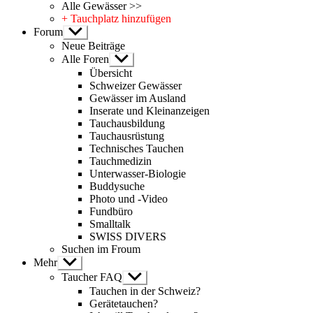
Alle Gewässer >>
+ Tauchplatz hinzufügen
Forum
Untermenü
anzeigen
Neue Beiträge
Alle Foren
Untermenü
anzeigen
Übersicht
Schweizer Gewässer
Gewässer im Ausland
Inserate und Kleinanzeigen
Tauchausbildung
Tauchausrüstung
Technisches Tauchen
Tauchmedizin
Unterwasser-Biologie
Buddysuche
Photo und -Video
Fundbüro
Smalltalk
SWISS DIVERS
Suchen im Froum
Mehr
Untermenü
anzeigen
Taucher FAQ
Untermenü
anzeigen
Tauchen in der Schweiz?
Gerätetauchen?