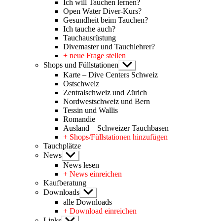
Ich will Tauchen lernen?
Open Water Diver-Kurs?
Gesundheit beim Tauchen?
Ich tauche auch?
Tauchausrüstung
Divemaster und Tauchlehrer?
+ neue Frage stellen
Shops und Füllstationen
Untermenü
anzeigen
Karte – Dive Centers Schweiz
Ostschweiz
Zentralschweiz und Zürich
Nordwestschweiz und Bern
Tessin und Wallis
Romandie
Ausland – Schweizer Tauchbasen
+ Shops/Füllstationen hinzufügen
Tauchplätze
News
Untermenü
anzeigen
News lesen
+ News einreichen
Kaufberatung
Downloads
Untermenü
anzeigen
alle Downloads
+ Download einreichen
Links
Untermenü