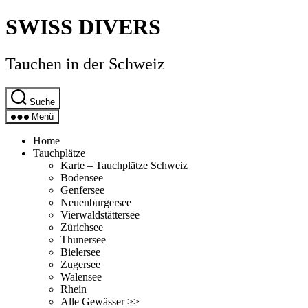
Direkt
SWISS DIVERS
zum
Inhalt
wechseln
Tauchen in der Schweiz
Suche
Menü
Home
Tauchplätze
Karte – Tauchplätze Schweiz
Bodensee
Genfersee
Neuenburgersee
Vierwaldstättersee
Zürichsee
Thunersee
Bielersee
Zugersee
Walensee
Rhein
Alle Gewässer >>