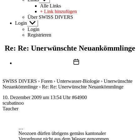
anzeigen
Alle Links
+ Link hinzufügen
Über SWISS DIVERS
Login
Untermenü
anzeigen
Login
Registrieren
Re: Re: Unerwünschte Neuankömmlinge
Beitragsdatum
SWISS DIVERS
›
Foren
›
Unterwasser-Biologie
›
Unerwünschte
Neuankömmlinge
›
Re: Re: Unerwünschte Neuankömmlinge
10. Dezember 2009 um 13:54 Uhr
#64900
scubatinoo
Taucher
…
Neozoen dürfen übrigens gemäss kantonaler
Verordnung nicht aus dem Wasser genommen