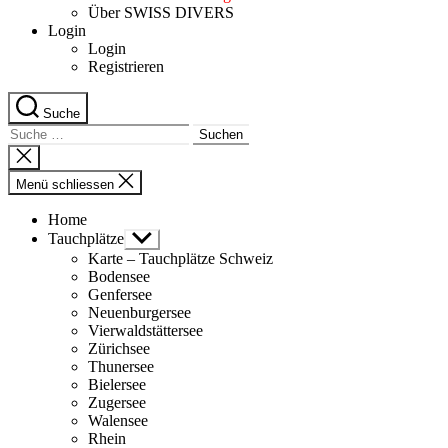
Über SWISS DIVERS
Login
Login
Registrieren
Suche
Suche
nach:
Suche
schliessen
Menü schliessen
Home
Tauchplätze
Untermenü
anzeigen
Karte – Tauchplätze Schweiz
Bodensee
Genfersee
Neuenburgersee
Vierwaldstättersee
Zürichsee
Thunersee
Bielersee
Zugersee
Walensee
Rhein