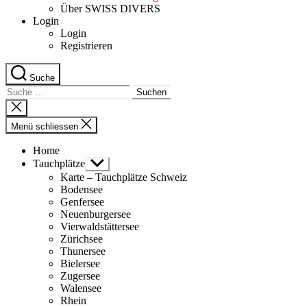
Über SWISS DIVERS
Login
Login
Registrieren
Suche
Suche
nach:
Suche
schliessen
Menü schliessen
Home
Tauchplätze
Untermenü
anzeigen
Karte – Tauchplätze Schweiz
Bodensee
Genfersee
Neuenburgersee
Vierwaldstättersee
Zürichsee
Thunersee
Bielersee
Zugersee
Walensee
Rhein