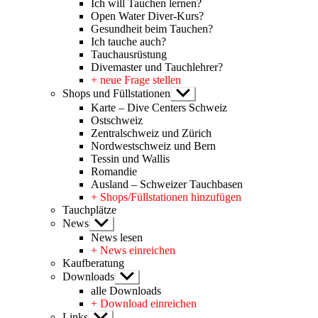
Ich will Tauchen lernen?
Open Water Diver-Kurs?
Gesundheit beim Tauchen?
Ich tauche auch?
Tauchausrüstung
Divemaster und Tauchlehrer?
+ neue Frage stellen
Shops und Füllstationen
Untermenü
anzeigen
Karte – Dive Centers Schweiz
Ostschweiz
Zentralschweiz und Zürich
Nordwestschweiz und Bern
Tessin und Wallis
Romandie
Ausland – Schweizer Tauchbasen
+ Shops/Füllstationen hinzufügen
Tauchplätze
News
Untermenü
anzeigen
News lesen
+ News einreichen
Kaufberatung
Downloads
Untermenü
anzeigen
alle Downloads
+ Download einreichen
Links
Untermenü