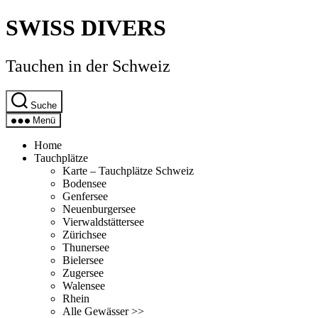
Direkt
SWISS DIVERS
zum
Inhalt
wechseln
Tauchen in der Schweiz
Suche
Menü
Home
Tauchplätze
Karte – Tauchplätze Schweiz
Bodensee
Genfersee
Neuenburgersee
Vierwaldstättersee
Zürichsee
Thunersee
Bielersee
Zugersee
Walensee
Rhein
Alle Gewässer >>