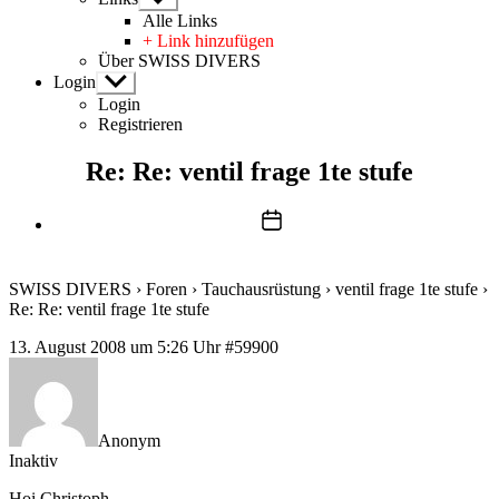
anzeigen
Alle Links
+ Link hinzufügen
Über SWISS DIVERS
Login
Untermenü
anzeigen
Login
Registrieren
Re: Re: ventil frage 1te stufe
Beitragsdatum
SWISS DIVERS
›
Foren
›
Tauchausrüstung
›
ventil frage 1te stufe
›
Re: Re: ventil frage 1te stufe
13. August 2008 um 5:26 Uhr
#59900
Anonym
Inaktiv
Hoi Christoph