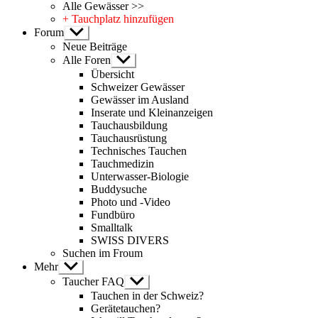
Alle Gewässer >>
+ Tauchplatz hinzufügen
Forum
Untermenü
anzeigen
Neue Beiträge
Alle Foren
Untermenü
anzeigen
Übersicht
Schweizer Gewässer
Gewässer im Ausland
Inserate und Kleinanzeigen
Tauchausbildung
Tauchausrüstung
Technisches Tauchen
Tauchmedizin
Unterwasser-Biologie
Buddysuche
Photo und -Video
Fundbüro
Smalltalk
SWISS DIVERS
Suchen im Froum
Mehr
Untermenü
anzeigen
Taucher FAQ
Untermenü
anzeigen
Tauchen in der Schweiz?
Gerätetauchen?