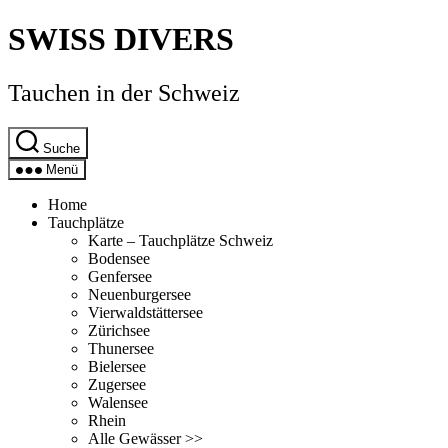
Direkt
SWISS DIVERS
zum
Inhalt
wechseln
Tauchen in der Schweiz
Suche
Menü
Home
Tauchplätze
Karte – Tauchplätze Schweiz
Bodensee
Genfersee
Neuenburgersee
Vierwaldstättersee
Zürichsee
Thunersee
Bielersee
Zugersee
Walensee
Rhein
Alle Gewässer >>