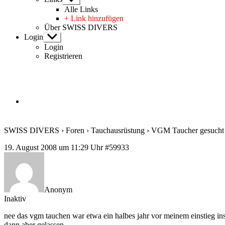
anzeigen
Alle Links
+ Link hinzufügen
Über SWISS DIVERS
Login
Untermenü
anzeigen
Login
Registrieren
SWISS DIVERS
›
Foren
›
Tauchausrüstung
›
VGM Taucher gesucht
19. August 2008 um 11:29 Uhr
#59933
Anonym
Inaktiv
nee das vgm tauchen war etwa ein halbes jahr vor meinem einstieg ins t
dann aber gelassen…