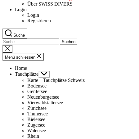
Über SWISS DIVERS
Login
Login
Registrieren
Suche
Suche
nach:
Suche
schliessen
Menü schliessen
Home
Tauchplätze
Untermenü
anzeigen
Karte – Tauchplätze Schweiz
Bodensee
Genfersee
Neuenburgersee
Vierwaldstättersee
Zürichsee
Thunersee
Bielersee
Zugersee
Walensee
Rhein