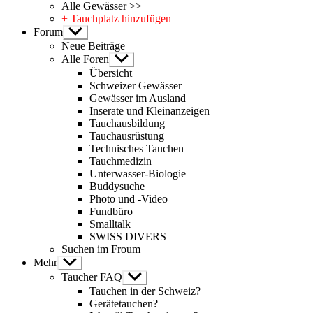
Alle Gewässer >>
+ Tauchplatz hinzufügen
Forum
Untermenü
anzeigen
Neue Beiträge
Alle Foren
Untermenü
anzeigen
Übersicht
Schweizer Gewässer
Gewässer im Ausland
Inserate und Kleinanzeigen
Tauchausbildung
Tauchausrüstung
Technisches Tauchen
Tauchmedizin
Unterwasser-Biologie
Buddysuche
Photo und -Video
Fundbüro
Smalltalk
SWISS DIVERS
Suchen im Froum
Mehr
Untermenü
anzeigen
Taucher FAQ
Untermenü
anzeigen
Tauchen in der Schweiz?
Gerätetauchen?