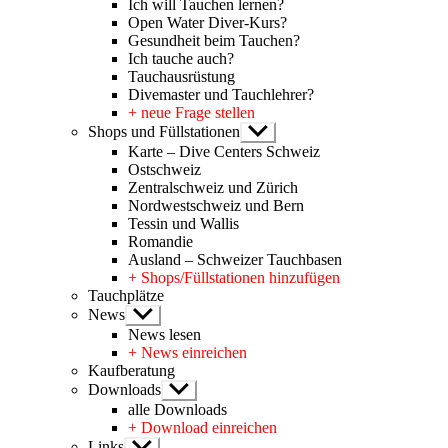
Ich will Tauchen lernen?
Open Water Diver-Kurs?
Gesundheit beim Tauchen?
Ich tauche auch?
Tauchausrüstung
Divemaster und Tauchlehrer?
+ neue Frage stellen
Shops und Füllstationen
Untermenü
anzeigen
Karte – Dive Centers Schweiz
Ostschweiz
Zentralschweiz und Zürich
Nordwestschweiz und Bern
Tessin und Wallis
Romandie
Ausland – Schweizer Tauchbasen
+ Shops/Füllstationen hinzufügen
Tauchplätze
News
Untermenü
anzeigen
News lesen
+ News einreichen
Kaufberatung
Downloads
Untermenü
anzeigen
alle Downloads
+ Download einreichen
Links
Untermenü