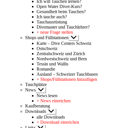
Ich will Tauchen lernen?
Open Water Diver-Kurs?
Gesundheit beim Tauchen?
Ich tauche auch?
Tauchausrüstung
Divemaster und Tauchlehrer?
+ neue Frage stellen
Shops und Füllstationen
Untermenü
anzeigen
Karte – Dive Centers Schweiz
Ostschweiz
Zentralschweiz und Zürich
Nordwestschweiz und Bern
Tessin und Wallis
Romandie
Ausland – Schweizer Tauchbasen
+ Shops/Füllstationen hinzufügen
Tauchplätze
News
Untermenü
anzeigen
News lesen
+ News einreichen
Kaufberatung
Downloads
Untermenü
anzeigen
alle Downloads
+ Download einreichen
Links
Untermenü