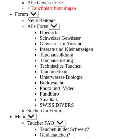
Alle Gewässer >>
+ Tauchplatz hinzufügen
Forum
Untermenü
anzeigen
Neue Beiträge
Alle Foren
Untermenü
anzeigen
Übersicht
Schweizer Gewässer
Gewässer im Ausland
Inserate und Kleinanzeigen
Tauchausbildung
Tauchausrüstung
Technisches Tauchen
Tauchmedizin
Unterwasser-Biologie
Buddysuche
Photo und -Video
Fundbüro
Smalltalk
SWISS DIVERS
Suchen im Froum
Mehr
Untermenü
anzeigen
Taucher FAQ
Untermenü
anzeigen
Tauchen in der Schweiz?
Gerätetauchen?