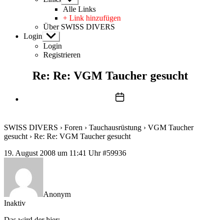
anzeigen
Alle Links
+ Link hinzufügen
Über SWISS DIVERS
Login
Untermenü
anzeigen
Login
Registrieren
Re: Re: VGM Taucher gesucht
Beitragsdatum
SWISS DIVERS
›
Foren
›
Tauchausrüstung
›
VGM Taucher
gesucht
›
Re: Re: VGM Taucher gesucht
19. August 2008 um 11:41 Uhr
#59936
Anonym
Inaktiv
Das wird der hier: