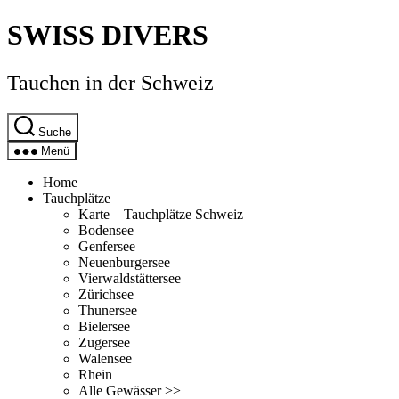
Direkt
SWISS DIVERS
zum
Inhalt
wechseln
Tauchen in der Schweiz
Suche
Menü
Home
Tauchplätze
Karte – Tauchplätze Schweiz
Bodensee
Genfersee
Neuenburgersee
Vierwaldstättersee
Zürichsee
Thunersee
Bielersee
Zugersee
Walensee
Rhein
Alle Gewässer >>