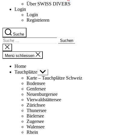
Über SWISS DIVERS
Login
Login
Registrieren
Suche
Suche
nach:
Suche
schliessen
Menü schliessen
Home
Tauchplätze
Untermenü
anzeigen
Karte – Tauchplätze Schweiz
Bodensee
Genfersee
Neuenburgersee
Vierwaldstättersee
Zürichsee
Thunersee
Bielersee
Zugersee
Walensee
Rhein