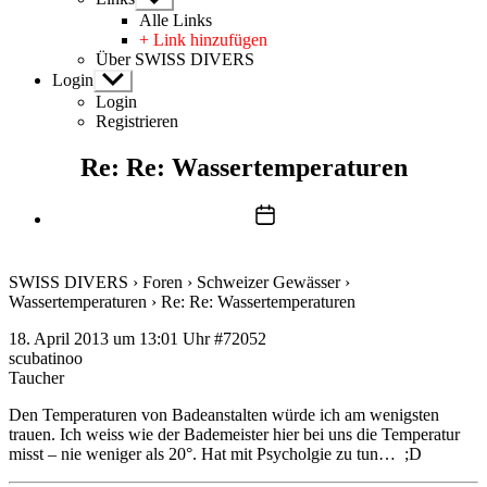
anzeigen
Alle Links
+ Link hinzufügen
Über SWISS DIVERS
Login
Untermenü
anzeigen
Login
Registrieren
Re: Re: Wassertemperaturen
Beitragsdatum
SWISS DIVERS
›
Foren
›
Schweizer Gewässer
›
Wassertemperaturen
›
Re: Re: Wassertemperaturen
18. April 2013 um 13:01 Uhr
#72052
scubatinoo
Taucher
Den Temperaturen von Badeanstalten würde ich am wenigsten
trauen. Ich weiss wie der Bademeister hier bei uns die Temperatur
misst – nie weniger als 20°. Hat mit Psycholgie zu tun… ;D