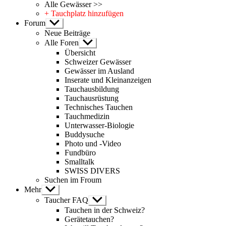
Alle Gewässer >>
+ Tauchplatz hinzufügen
Forum
Untermenü
anzeigen
Neue Beiträge
Alle Foren
Untermenü
anzeigen
Übersicht
Schweizer Gewässer
Gewässer im Ausland
Inserate und Kleinanzeigen
Tauchausbildung
Tauchausrüstung
Technisches Tauchen
Tauchmedizin
Unterwasser-Biologie
Buddysuche
Photo und -Video
Fundbüro
Smalltalk
SWISS DIVERS
Suchen im Froum
Mehr
Untermenü
anzeigen
Taucher FAQ
Untermenü
anzeigen
Tauchen in der Schweiz?
Gerätetauchen?