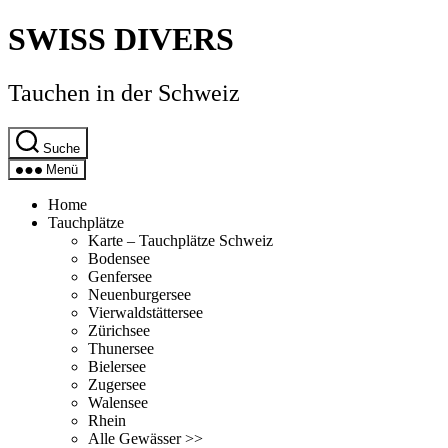
Direkt
SWISS DIVERS
zum
Inhalt
wechseln
Tauchen in der Schweiz
Suche
Menü
Home
Tauchplätze
Karte – Tauchplätze Schweiz
Bodensee
Genfersee
Neuenburgersee
Vierwaldstättersee
Zürichsee
Thunersee
Bielersee
Zugersee
Walensee
Rhein
Alle Gewässer >>