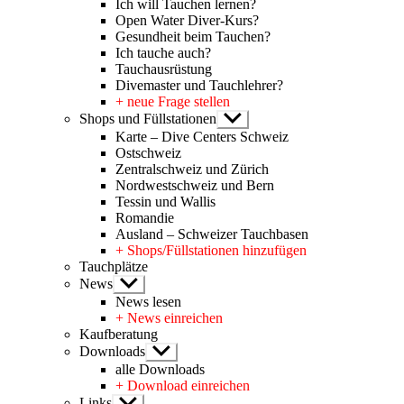
Ich will Tauchen lernen?
Open Water Diver-Kurs?
Gesundheit beim Tauchen?
Ich tauche auch?
Tauchausrüstung
Divemaster und Tauchlehrer?
+ neue Frage stellen
Shops und Füllstationen
Untermenü
anzeigen
Karte – Dive Centers Schweiz
Ostschweiz
Zentralschweiz und Zürich
Nordwestschweiz und Bern
Tessin und Wallis
Romandie
Ausland – Schweizer Tauchbasen
+ Shops/Füllstationen hinzufügen
Tauchplätze
News
Untermenü
anzeigen
News lesen
+ News einreichen
Kaufberatung
Downloads
Untermenü
anzeigen
alle Downloads
+ Download einreichen
Links
Untermenü