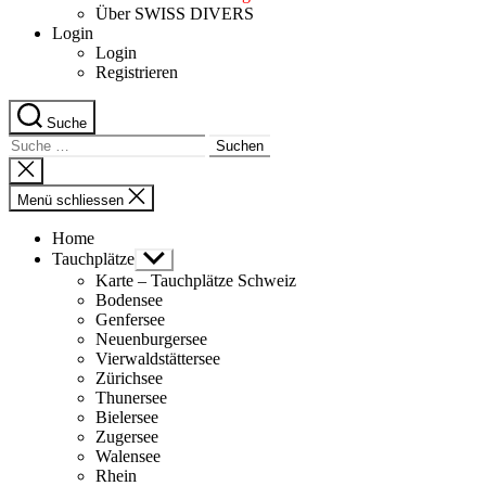
Über SWISS DIVERS
Login
Login
Registrieren
Suche
Suche
nach:
Suche
schliessen
Menü schliessen
Home
Tauchplätze
Untermenü
anzeigen
Karte – Tauchplätze Schweiz
Bodensee
Genfersee
Neuenburgersee
Vierwaldstättersee
Zürichsee
Thunersee
Bielersee
Zugersee
Walensee
Rhein