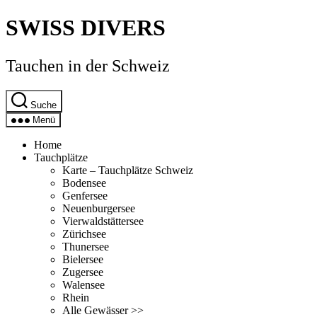
Direkt
SWISS DIVERS
zum
Inhalt
wechseln
Tauchen in der Schweiz
Suche
Menü
Home
Tauchplätze
Karte – Tauchplätze Schweiz
Bodensee
Genfersee
Neuenburgersee
Vierwaldstättersee
Zürichsee
Thunersee
Bielersee
Zugersee
Walensee
Rhein
Alle Gewässer >>