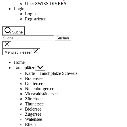
Über SWISS DIVERS
Login
Login
Registrieren
Suche
Suche
nach:
Suche
schliessen
Menü schliessen
Home
Tauchplätze
Untermenü
anzeigen
Karte – Tauchplätze Schweiz
Bodensee
Genfersee
Neuenburgersee
Vierwaldstättersee
Zürichsee
Thunersee
Bielersee
Zugersee
Walensee
Rhein