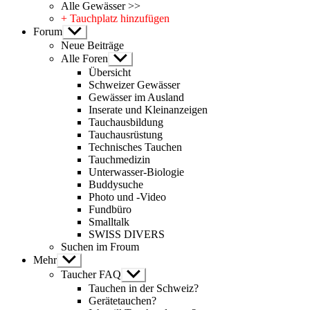
Alle Gewässer >>
+ Tauchplatz hinzufügen
Forum
Untermenü
anzeigen
Neue Beiträge
Alle Foren
Untermenü
anzeigen
Übersicht
Schweizer Gewässer
Gewässer im Ausland
Inserate und Kleinanzeigen
Tauchausbildung
Tauchausrüstung
Technisches Tauchen
Tauchmedizin
Unterwasser-Biologie
Buddysuche
Photo und -Video
Fundbüro
Smalltalk
SWISS DIVERS
Suchen im Froum
Mehr
Untermenü
anzeigen
Taucher FAQ
Untermenü
anzeigen
Tauchen in der Schweiz?
Gerätetauchen?