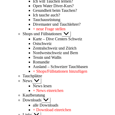
Ich will Tauchen lernen?
Open Water Diver-Kurs?
Gesundheit beim Tauchen?
Ich tauche auch?
Tauchausrüstung
Divemaster und Tauchlehrer?
+ neue Frage stellen
Shops und Füllstationen
Untermenü
anzeigen
Karte – Dive Centers Schweiz
Ostschweiz
Zentralschweiz und Zürich
Nordwestschweiz und Bern
Tessin und Wallis
Romandie
Ausland – Schweizer Tauchbasen
+ Shops/Füllstationen hinzufügen
Tauchplätze
News
Untermenü
anzeigen
News lesen
+ News einreichen
Kaufberatung
Downloads
Untermenü
anzeigen
alle Downloads
+ Download einreichen
Links
Untermenü