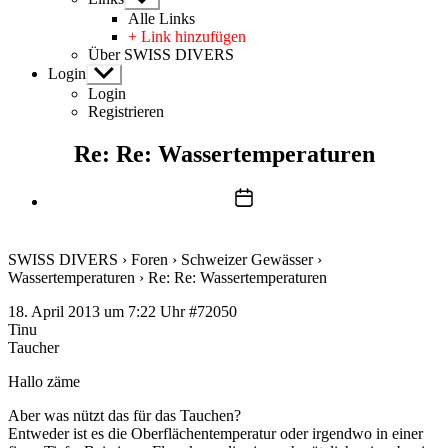
anzeigen
Alle Links
+ Link hinzufügen
Über SWISS DIVERS
Login
Untermenü
anzeigen
Login
Registrieren
Re: Re: Wassertemperaturen
Beitragsdatum
SWISS DIVERS
›
Foren
›
Schweizer Gewässer
›
Wassertemperaturen
›
Re: Re: Wassertemperaturen
18. April 2013 um 7:22 Uhr
#72050
Tinu
Taucher
Hallo zäme
Aber was nützt das für das Tauchen?
Entweder ist es die Oberflächentemperatur oder irgendwo in einer