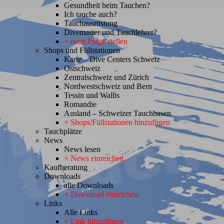
Gesundheit beim Tauchen?
Ich tauche auch?
Tauchausrüstung
Divemaster und Tauchlehrer?
+ neue Frage stellen
Shops und Füllstationen
Karte – Dive Centers Schweiz
Ostschweiz
Zentralschweiz und Zürich
Nordwestschweiz und Bern
Tessin und Wallis
Romandie
Ausland – Schweizer Tauchbasen
+ Shops/Füllstationen hinzufügen
Tauchplätze
News
News lesen
+ News einreichen
Kaufberatung
Downloads
alle Downloads
+ Download einreichen
Links
Alle Links
+ Link hinzufügen