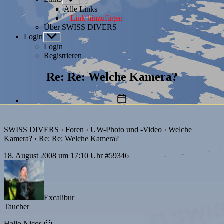
anzeigen
Alle Links
+ Link hinzufügen
Über SWISS DIVERS
Login
Untermenü
anzeigen
Login
Registrieren
Re: Re: Welche Kamera?
Beitragsdatum
SWISS DIVERS
›
Foren
›
UW-Photo und -Video
›
Welche
Kamera?
›
Re: Re: Welche Kamera?
18. August 2008 um 17:10 Uhr
#59346
Excalibur
Taucher
Hallo Nicos 🙂