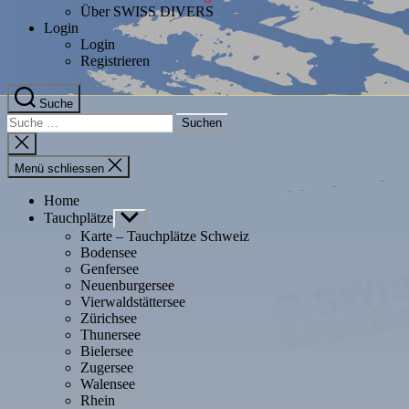
Über SWISS DIVERS
Login
Login
Registrieren
Suche
Suche
nach:
Suche
schliessen
Menü schliessen
Home
Tauchplätze
Untermenü
anzeigen
Karte – Tauchplätze Schweiz
Bodensee
Genfersee
Neuenburgersee
Vierwaldstättersee
Zürichsee
Thunersee
Bielersee
Zugersee
Walensee
Rhein