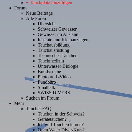
+ Tauchplatz hinzufügen
Forum
Neue Beiträge
Alle Foren
Übersicht
Schweizer Gewässer
Gewässer im Ausland
Inserate und Kleinanzeigen
Tauchausbildung
Tauchausrüstung
Technisches Tauchen
Tauchmedizin
Unterwasser-Biologie
Buddysuche
Photo und -Video
Fundbüro
Smalltalk
SWISS DIVERS
Suchen im Froum
Mehr
Taucher FAQ
Tauchen in der Schweiz?
Gerätetauchen?
Ich will Tauchen lernen?
Open Water Diver-Kurs?