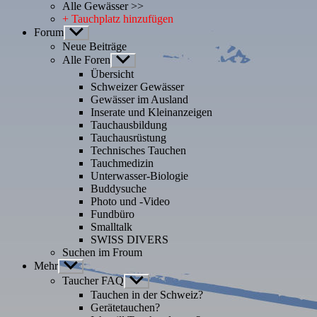
Alle Gewässer >>
+ Tauchplatz hinzufügen
Forum
Untermenü
anzeigen
Neue Beiträge
Alle Foren
Untermenü
anzeigen
Übersicht
Schweizer Gewässer
Gewässer im Ausland
Inserate und Kleinanzeigen
Tauchausbildung
Tauchausrüstung
Technisches Tauchen
Tauchmedizin
Unterwasser-Biologie
Buddysuche
Photo und -Video
Fundbüro
Smalltalk
SWISS DIVERS
Suchen im Froum
Mehr
Untermenü
anzeigen
Taucher FAQ
Untermenü
anzeigen
Tauchen in der Schweiz?
Gerätetauchen?