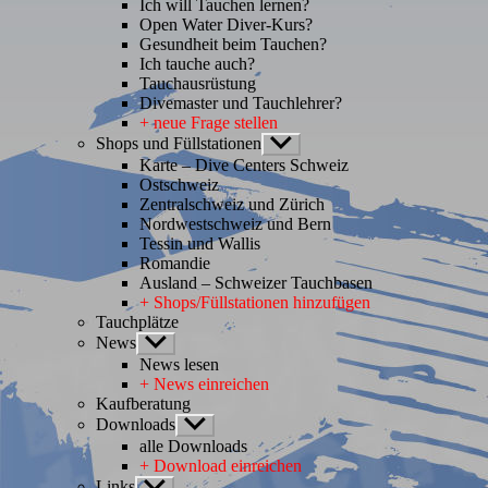
Ich will Tauchen lernen?
Open Water Diver-Kurs?
Gesundheit beim Tauchen?
Ich tauche auch?
Tauchausrüstung
Divemaster und Tauchlehrer?
+ neue Frage stellen
Shops und Füllstationen
Untermenü
anzeigen
Karte – Dive Centers Schweiz
Ostschweiz
Zentralschweiz und Zürich
Nordwestschweiz und Bern
Tessin und Wallis
Romandie
Ausland – Schweizer Tauchbasen
+ Shops/Füllstationen hinzufügen
Tauchplätze
News
Untermenü
anzeigen
News lesen
+ News einreichen
Kaufberatung
Downloads
Untermenü
anzeigen
alle Downloads
+ Download einreichen
Links
Untermenü