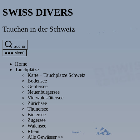
Direkt
SWISS DIVERS
zum
Inhalt
wechseln
Tauchen in der Schweiz
Suche
Menü
Home
Tauchplätze
Karte – Tauchplätze Schweiz
Bodensee
Genfersee
Neuenburgersee
Vierwaldstättersee
Zürichsee
Thunersee
Bielersee
Zugersee
Walensee
Rhein
Alle Gewässer >>