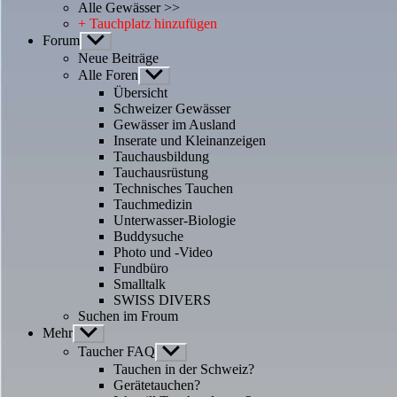
Alle Gewässer >>
+ Tauchplatz hinzufügen
Forum
Untermenü
anzeigen
Neue Beiträge
Alle Foren
Untermenü
anzeigen
Übersicht
Schweizer Gewässer
Gewässer im Ausland
Inserate und Kleinanzeigen
Tauchausbildung
Tauchausrüstung
Technisches Tauchen
Tauchmedizin
Unterwasser-Biologie
Buddysuche
Photo und -Video
Fundbüro
Smalltalk
SWISS DIVERS
Suchen im Froum
Mehr
Untermenü
anzeigen
Taucher FAQ
Untermenü
anzeigen
Tauchen in der Schweiz?
Gerätetauchen?