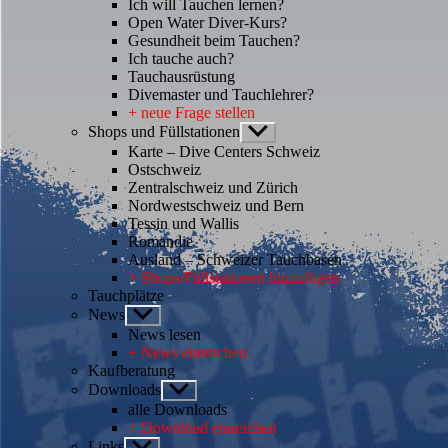
Ich will Tauchen lernen?
Open Water Diver-Kurs?
Gesundheit beim Tauchen?
Ich tauche auch?
Tauchausrüstung
Divemaster und Tauchlehrer?
+ neue Frage stellen
Shops und Füllstationen
Untermenü
anzeigen
Karte – Dive Centers Schweiz
Ostschweiz
Zentralschweiz und Zürich
Nordwestschweiz und Bern
Tessin und Wallis
Romandie
Ausland – Schweizer Tauchbasen
+ Shops/Füllstationen hinzufügen
Tauchplätze
News
Untermenü
anzeigen
News lesen
+ News einreichen
Kaufberatung
Downloads
Untermenü
anzeigen
alle Downloads
+ Download einreichen
Links
Untermenü