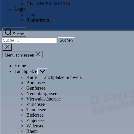
Über SWISS DIVERS
Login
Login
Registrieren
Suche
Suche
nach:
Suche
schliessen
Menü schliessen
Home
Tauchplätze
Untermenü
anzeigen
Karte – Tauchplätze Schweiz
Bodensee
Genfersee
Neuenburgersee
Vierwaldstättersee
Zürichsee
Thunersee
Bielersee
Zugersee
Walensee
Rhein