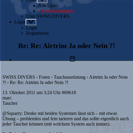
anzeigen
Alle Links
+ Link hinzufügen
Über SWISS DIVERS
Login
Untermenü
anzeigen
Login
Registrieren
Re: Re: Airtrim Ja oder Nein ?!
Beitragsdatum
SWISS DIVERS
›
Foren
›
Tauchausrüstung
›
Airtrim Ja oder Nein
?!
›
Re: Re: Airtrim Ja oder Nein ?!
13. Oktober 2011 um 3:24 Uhr
#69618
marc
Taucher
@Squarry
: Denke mit beiden Systemen lässt sich – mit etwas
Übung – problemlos und fein tarieren und das sollte eigentlich auch
jeder Taucher können (mit welchem System auch immer).