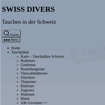
Direkt
SWISS DIVERS
zum
Inhalt
wechseln
Tauchen in der Schweiz
Suche
Menü
Home
Tauchplätze
Karte – Tauchplätze Schweiz
Bodensee
Genfersee
Neuenburgersee
Vierwaldstättersee
Zürichsee
Thunersee
Bielersee
Zugersee
Walensee
Rhein
Alle Gewässer >>