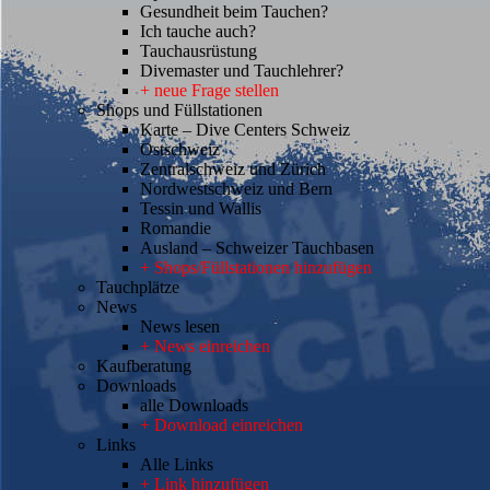
Gesundheit beim Tauchen?
Ich tauche auch?
Tauchausrüstung
Divemaster und Tauchlehrer?
+ neue Frage stellen
Shops und Füllstationen
Karte – Dive Centers Schweiz
Ostschweiz
Zentralschweiz und Zürich
Nordwestschweiz und Bern
Tessin und Wallis
Romandie
Ausland – Schweizer Tauchbasen
+ Shops/Füllstationen hinzufügen
Tauchplätze
News
News lesen
+ News einreichen
Kaufberatung
Downloads
alle Downloads
+ Download einreichen
Links
Alle Links
+ Link hinzufügen