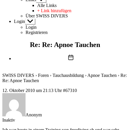
anzeigen
Alle Links
+ Link hinzufügen
Über SWISS DIVERS
Login
Untermenü
anzeigen
Login
Registrieren
Re: Re: Apnoe Tauchen
Beitragsdatum
SWISS DIVERS
›
Foren
›
Tauchausbildung
›
Apnoe Tauchen
›
Re:
Re: Apnoe Tauchen
12. Oktober 2010 um 21:13 Uhr
#67310
Anonym
Inaktiv
Ich war heute in einem Training von freediving.ch und war sehr