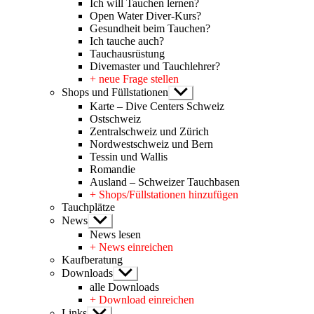
Ich will Tauchen lernen?
Open Water Diver-Kurs?
Gesundheit beim Tauchen?
Ich tauche auch?
Tauchausrüstung
Divemaster und Tauchlehrer?
+ neue Frage stellen
Shops und Füllstationen
Untermenü
anzeigen
Karte – Dive Centers Schweiz
Ostschweiz
Zentralschweiz und Zürich
Nordwestschweiz und Bern
Tessin und Wallis
Romandie
Ausland – Schweizer Tauchbasen
+ Shops/Füllstationen hinzufügen
Tauchplätze
News
Untermenü
anzeigen
News lesen
+ News einreichen
Kaufberatung
Downloads
Untermenü
anzeigen
alle Downloads
+ Download einreichen
Links
Untermenü