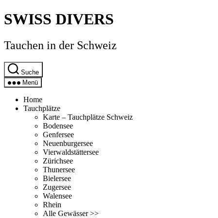
Direkt
SWISS DIVERS
zum
Inhalt
wechseln
Tauchen in der Schweiz
Suche
Menü
Home
Tauchplätze
Karte – Tauchplätze Schweiz
Bodensee
Genfersee
Neuenburgersee
Vierwaldstättersee
Zürichsee
Thunersee
Bielersee
Zugersee
Walensee
Rhein
Alle Gewässer >>