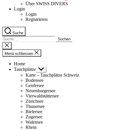
Über SWISS DIVERS
Login
Login
Registrieren
Suche
Suche
nach:
Suche
schliessen
Menü schliessen
Home
Tauchplätze
Untermenü
anzeigen
Karte – Tauchplätze Schweiz
Bodensee
Genfersee
Neuenburgersee
Vierwaldstättersee
Zürichsee
Thunersee
Bielersee
Zugersee
Walensee
Rhein