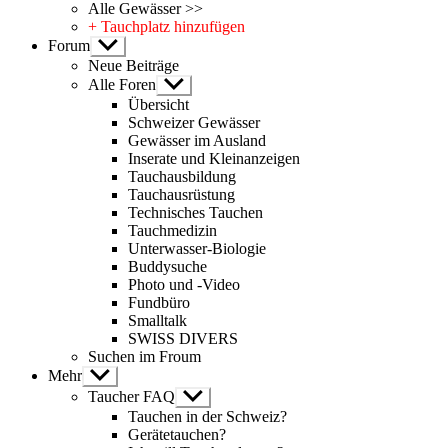
Alle Gewässer >>
+ Tauchplatz hinzufügen
Forum
Untermenü
anzeigen
Neue Beiträge
Alle Foren
Untermenü
anzeigen
Übersicht
Schweizer Gewässer
Gewässer im Ausland
Inserate und Kleinanzeigen
Tauchausbildung
Tauchausrüstung
Technisches Tauchen
Tauchmedizin
Unterwasser-Biologie
Buddysuche
Photo und -Video
Fundbüro
Smalltalk
SWISS DIVERS
Suchen im Froum
Mehr
Untermenü
anzeigen
Taucher FAQ
Untermenü
anzeigen
Tauchen in der Schweiz?
Gerätetauchen?