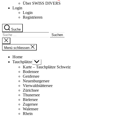
Über SWISS DIVERS
Login
Login
Registrieren
Suche
Suche
nach:
Suche
schliessen
Menü schliessen
Home
Tauchplätze
Untermenü
anzeigen
Karte – Tauchplätze Schweiz
Bodensee
Genfersee
Neuenburgersee
Vierwaldstättersee
Zürichsee
Thunersee
Bielersee
Zugersee
Walensee
Rhein