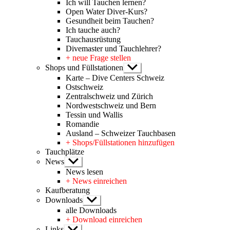
Ich will Tauchen lernen?
Open Water Diver-Kurs?
Gesundheit beim Tauchen?
Ich tauche auch?
Tauchausrüstung
Divemaster und Tauchlehrer?
+ neue Frage stellen
Shops und Füllstationen
Untermenü
anzeigen
Karte – Dive Centers Schweiz
Ostschweiz
Zentralschweiz und Zürich
Nordwestschweiz und Bern
Tessin und Wallis
Romandie
Ausland – Schweizer Tauchbasen
+ Shops/Füllstationen hinzufügen
Tauchplätze
News
Untermenü
anzeigen
News lesen
+ News einreichen
Kaufberatung
Downloads
Untermenü
anzeigen
alle Downloads
+ Download einreichen
Links
Untermenü