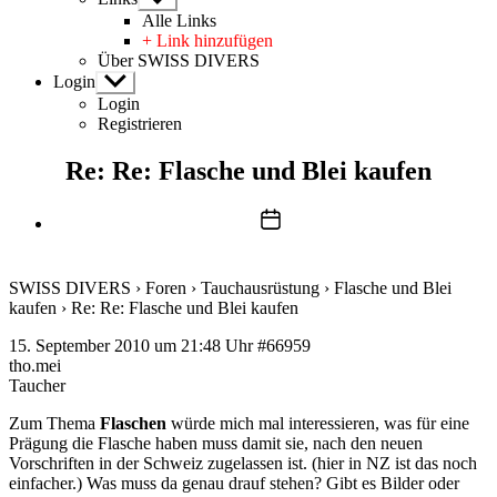
anzeigen
Alle Links
+ Link hinzufügen
Über SWISS DIVERS
Login
Untermenü
anzeigen
Login
Registrieren
Re: Re: Flasche und Blei kaufen
Beitragsdatum
SWISS DIVERS
›
Foren
›
Tauchausrüstung
›
Flasche und Blei
kaufen
›
Re: Re: Flasche und Blei kaufen
15. September 2010 um 21:48 Uhr
#66959
tho.mei
Taucher
Zum Thema
Flaschen
würde mich mal interessieren, was für eine
Prägung die Flasche haben muss damit sie, nach den neuen
Vorschriften in der Schweiz zugelassen ist. (hier in NZ ist das noch
einfacher.) Was muss da genau drauf stehen? Gibt es Bilder oder