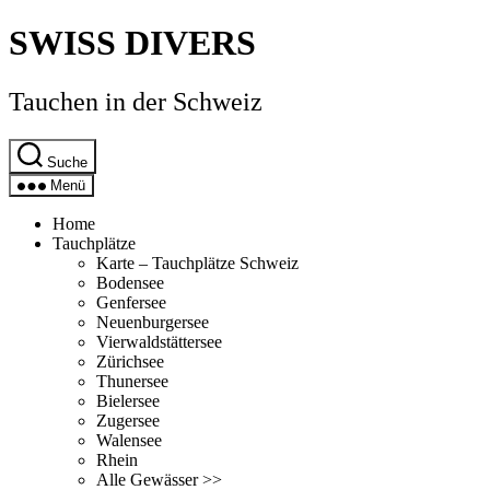
Direkt
SWISS DIVERS
zum
Inhalt
wechseln
Tauchen in der Schweiz
Suche
Menü
Home
Tauchplätze
Karte – Tauchplätze Schweiz
Bodensee
Genfersee
Neuenburgersee
Vierwaldstättersee
Zürichsee
Thunersee
Bielersee
Zugersee
Walensee
Rhein
Alle Gewässer >>