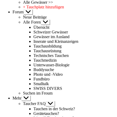
Alle Gewässer >>
+ Tauchplatz hinzufügen
Forum
Untermenü
anzeigen
Neue Beiträge
Alle Foren
Untermenü
anzeigen
Übersicht
Schweizer Gewässer
Gewässer im Ausland
Inserate und Kleinanzeigen
Tauchausbildung
Tauchausrüstung
Technisches Tauchen
Tauchmedizin
Unterwasser-Biologie
Buddysuche
Photo und -Video
Fundbüro
Smalltalk
SWISS DIVERS
Suchen im Froum
Mehr
Untermenü
anzeigen
Taucher FAQ
Untermenü
anzeigen
Tauchen in der Schweiz?
Gerätetauchen?