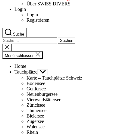
Über SWISS DIVERS
Login
Login
Registrieren
Suche
Suche
nach:
Suche
schliessen
Menü schliessen
Home
Tauchplätze
Untermenü
anzeigen
Karte – Tauchplätze Schweiz
Bodensee
Genfersee
Neuenburgersee
Vierwaldstättersee
Zürichsee
Thunersee
Bielersee
Zugersee
Walensee
Rhein