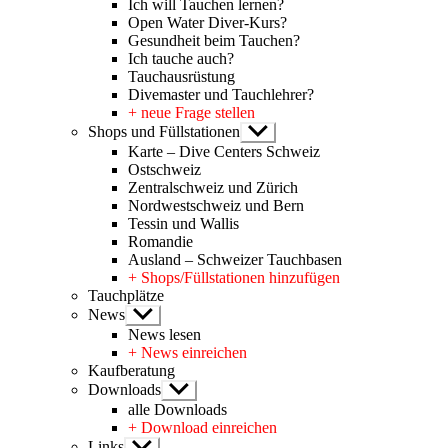
Ich will Tauchen lernen?
Open Water Diver-Kurs?
Gesundheit beim Tauchen?
Ich tauche auch?
Tauchausrüstung
Divemaster und Tauchlehrer?
+ neue Frage stellen
Shops und Füllstationen
Untermenü
anzeigen
Karte – Dive Centers Schweiz
Ostschweiz
Zentralschweiz und Zürich
Nordwestschweiz und Bern
Tessin und Wallis
Romandie
Ausland – Schweizer Tauchbasen
+ Shops/Füllstationen hinzufügen
Tauchplätze
News
Untermenü
anzeigen
News lesen
+ News einreichen
Kaufberatung
Downloads
Untermenü
anzeigen
alle Downloads
+ Download einreichen
Links
Untermenü