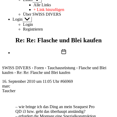
anzeigen
Alle Links
+ Link hinzufügen
Über SWISS DIVERS
Login
Untermenü
anzeigen
Login
Registrieren
Re: Re: Flasche und Blei kaufen
Beitragsdatum
SWISS DIVERS
›
Foren
›
Tauchausrüstung
›
Flasche und Blei
kaufen
›
Re: Re: Flasche und Blei kaufen
16. September 2010 um 11:05 Uhr
#66969
marc
Taucher
– wie bringe ich das Ding an mein Seaquest Pro
QD i3 bzw. geht das überhaupt anständig?
– erfordert die Montage eine Spezialkonstruktion