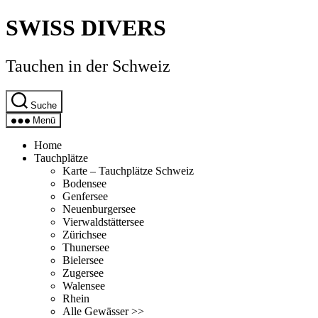
Direkt
SWISS DIVERS
zum
Inhalt
wechseln
Tauchen in der Schweiz
Suche
Menü
Home
Tauchplätze
Karte – Tauchplätze Schweiz
Bodensee
Genfersee
Neuenburgersee
Vierwaldstättersee
Zürichsee
Thunersee
Bielersee
Zugersee
Walensee
Rhein
Alle Gewässer >>