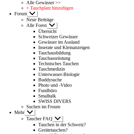
Alle Gewässer >>
+ Tauchplatz hinzufügen
Forum
Untermenü
anzeigen
Neue Beiträge
Alle Foren
Untermenü
anzeigen
Übersicht
Schweizer Gewässer
Gewässer im Ausland
Inserate und Kleinanzeigen
Tauchausbildung
Tauchausrüstung
Technisches Tauchen
Tauchmedizin
Unterwasser-Biologie
Buddysuche
Photo und -Video
Fundbüro
Smalltalk
SWISS DIVERS
Suchen im Froum
Mehr
Untermenü
anzeigen
Taucher FAQ
Untermenü
anzeigen
Tauchen in der Schweiz?
Gerätetauchen?