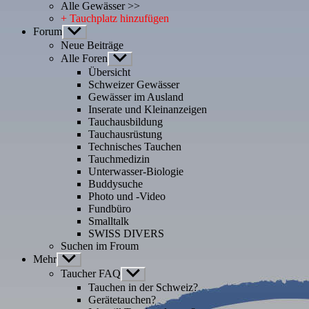
Alle Gewässer >>
+ Tauchplatz hinzufügen
Forum
Untermenü
anzeigen
Neue Beiträge
Alle Foren
Untermenü
anzeigen
Übersicht
Schweizer Gewässer
Gewässer im Ausland
Inserate und Kleinanzeigen
Tauchausbildung
Tauchausrüstung
Technisches Tauchen
Tauchmedizin
Unterwasser-Biologie
Buddysuche
Photo und -Video
Fundbüro
Smalltalk
SWISS DIVERS
Suchen im Froum
Mehr
Untermenü
anzeigen
Taucher FAQ
Untermenü
anzeigen
Tauchen in der Schweiz?
Gerätetauchen?