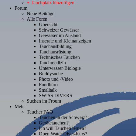
+ Tauchplatz hinzufügen
Forum
Neue Beiträge
Alle Foren
Übersicht
Schweizer Gewässer
Gewässer im Ausland
Inserate und Kleinanzeigen
Tauchausbildung
Tauchausrüstung
Technisches Tauchen
Tauchmedizin
Unterwasser-Biologie
Buddysuche
Photo und -Video
Fundbüro
Smalltalk
SWISS DIVERS
Suchen im Froum
Mehr
Taucher FAQ
Tauchen in der Schweiz?
Gerätetauchen?
Ich will Tauchen lernen?
Open Water Diver-Kurs?