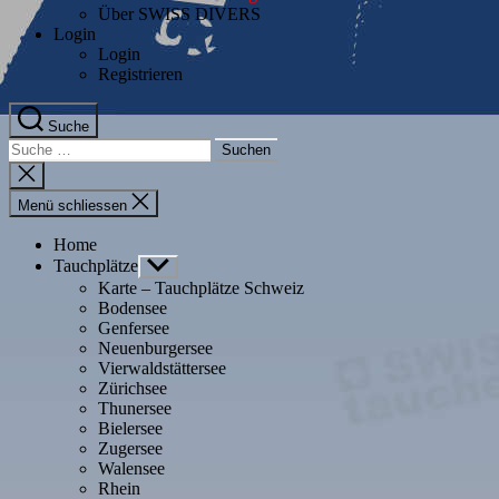
Über SWISS DIVERS
Login
Login
Registrieren
Suche
Suche
nach:
Suche
schliessen
Menü schliessen
Home
Tauchplätze
Untermenü
anzeigen
Karte – Tauchplätze Schweiz
Bodensee
Genfersee
Neuenburgersee
Vierwaldstättersee
Zürichsee
Thunersee
Bielersee
Zugersee
Walensee
Rhein