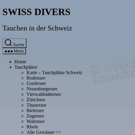
Direkt
SWISS DIVERS
zum
Inhalt
wechseln
Tauchen in der Schweiz
Suche
Menü
Home
Tauchplätze
Karte – Tauchplätze Schweiz
Bodensee
Genfersee
Neuenburgersee
Vierwaldstättersee
Zürichsee
Thunersee
Bielersee
Zugersee
Walensee
Rhein
Alle Gewässer >>