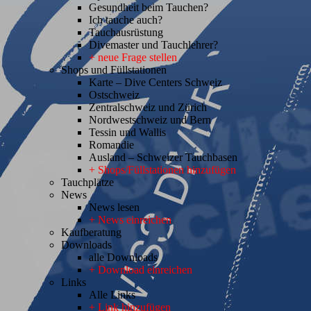
Gesundheit beim Tauchen?
Ich tauche auch?
Tauchausrüstung
Divemaster und Tauchlehrer?
+ neue Frage stellen
Shops und Füllstationen
Karte – Dive Centers Schweiz
Ostschweiz
Zentralschweiz und Zürich
Nordwestschweiz und Bern
Tessin und Wallis
Romandie
Ausland – Schweizer Tauchbasen
+ Shops/Füllstationen hinzufügen
Tauchplätze
News
News lesen
+ News einreichen
Kaufberatung
Downloads
alle Downloads
+ Download einreichen
Links
Alle Links
+ Link hinzufügen