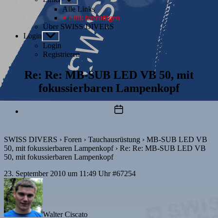
anzeigen
Alle Links
+ Link hinzufügen
Über SWISS DIVERS
Login
Untermenü
anzeigen
Login
Registrieren
Re: Re: MB-SUB LED VB 50, mit
fokussierbaren Lampenkopf
Beitragsdatum
SWISS DIVERS
›
Foren
›
Tauchausrüstung
›
MB-SUB LED VB
50, mit fokussierbaren Lampenkopf
›
Re: Re: MB-SUB LED VB
50, mit fokussierbaren Lampenkopf
23. September 2010 um 11:49 Uhr
#67254
Walter Ciscato