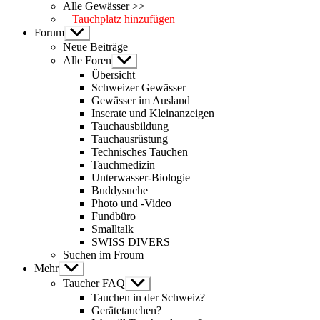
Alle Gewässer >>
+ Tauchplatz hinzufügen
Forum
Untermenü
anzeigen
Neue Beiträge
Alle Foren
Untermenü
anzeigen
Übersicht
Schweizer Gewässer
Gewässer im Ausland
Inserate und Kleinanzeigen
Tauchausbildung
Tauchausrüstung
Technisches Tauchen
Tauchmedizin
Unterwasser-Biologie
Buddysuche
Photo und -Video
Fundbüro
Smalltalk
SWISS DIVERS
Suchen im Froum
Mehr
Untermenü
anzeigen
Taucher FAQ
Untermenü
anzeigen
Tauchen in der Schweiz?
Gerätetauchen?