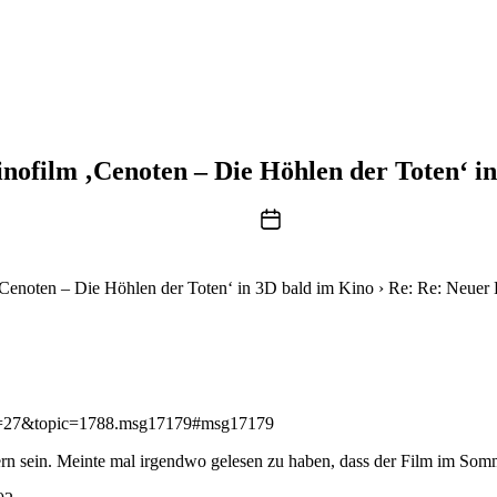
nofilm ‚Cenoten – Die Höhlen der Toten‘ i
Beitragsdatum
Cenoten – Die Höhlen der Toten‘ in 3D bald im Kino
›
Re: Re: Neuer 
mid=27&topic=1788.msg17179#msg17179
ern sein. Meinte mal irgendwo gelesen zu haben, dass der Film im So