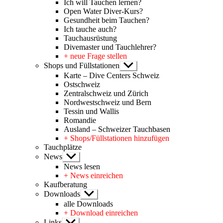
Ich will Tauchen lernen?
Open Water Diver-Kurs?
Gesundheit beim Tauchen?
Ich tauche auch?
Tauchausrüstung
Divemaster und Tauchlehrer?
+ neue Frage stellen
Shops und Füllstationen
Untermenü
anzeigen
Karte – Dive Centers Schweiz
Ostschweiz
Zentralschweiz und Zürich
Nordwestschweiz und Bern
Tessin und Wallis
Romandie
Ausland – Schweizer Tauchbasen
+ Shops/Füllstationen hinzufügen
Tauchplätze
News
Untermenü
anzeigen
News lesen
+ News einreichen
Kaufberatung
Downloads
Untermenü
anzeigen
alle Downloads
+ Download einreichen
Links
Untermenü