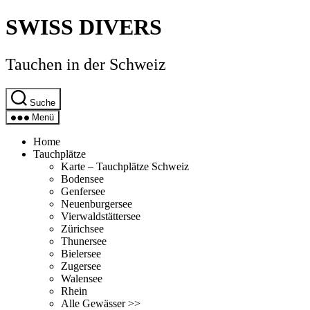
Direkt
SWISS DIVERS
zum
Inhalt
wechseln
Tauchen in der Schweiz
Suche
Menü
Home
Tauchplätze
Karte – Tauchplätze Schweiz
Bodensee
Genfersee
Neuenburgersee
Vierwaldstättersee
Zürichsee
Thunersee
Bielersee
Zugersee
Walensee
Rhein
Alle Gewässer >>