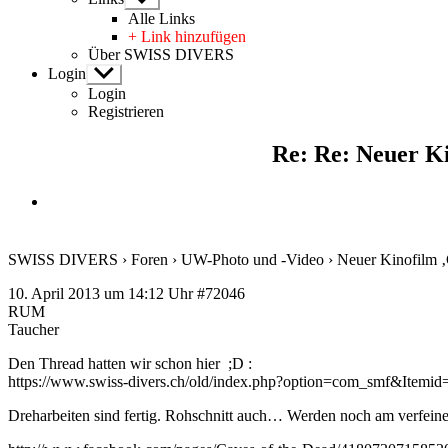
anzeigen
Alle Links
+ Link hinzufügen
Über SWISS DIVERS
Login
Untermenü
anzeigen
Login
Registrieren
Re: Re: Neuer Ki
SWISS DIVERS
›
Foren
›
UW-Photo und -Video
›
Neuer Kinofilm ‚
10. April 2013 um 14:12 Uhr
#72046
RUM
Taucher
Den Thread hatten wir schon hier ;D :
https://www.swiss-divers.ch/old/index.php?option=com_smf&Ite
Dreharbeiten sind fertig. Rohschnitt auch… Werden noch am verfein