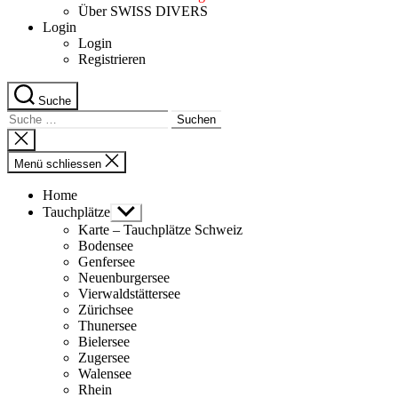
Über SWISS DIVERS
Login
Login
Registrieren
Suche
Suche
nach:
Suche
schliessen
Menü schliessen
Home
Tauchplätze
Untermenü
anzeigen
Karte – Tauchplätze Schweiz
Bodensee
Genfersee
Neuenburgersee
Vierwaldstättersee
Zürichsee
Thunersee
Bielersee
Zugersee
Walensee
Rhein