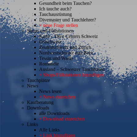
Gesundheit beim Tauchen?
Ich tauche auch?
Tauchausrüstung
Divemaster und Tauchlehrer?
+ neue Frage stellen
Shops und Füllstationen
Karte – Dive Centers Schweiz
Ostschweiz
Zentralschweiz und Zürich
Nordwestschweiz und Bern
Tessin und Wallis
Romandie
Ausland – Schweizer Tauchbasen
+ Shops/Füllstationen hinzufügen
Tauchplätze
News
News lesen
+ News einreichen
Kaufberatung
Downloads
alle Downloads
+ Download einreichen
Links
Alle Links
+ Link hinzufügen