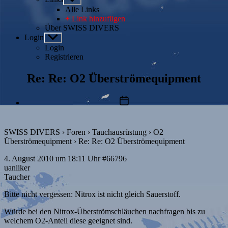
anzeigen
Alle Links
+ Link hinzufügen
Über SWISS DIVERS
Login
Untermenü
anzeigen
Login
Registrieren
Re: Re: O2 Überströmequipment
Beitragsdatum
SWISS DIVERS
›
Foren
›
Tauchausrüstung
›
O2
Überströmequipment
›
Re: Re: O2 Überströmequipment
4. August 2010 um 18:11 Uhr
#66796
uanliker
Taucher
Bitte nicht vergessen: Nitrox ist nicht gleich Sauerstoff.
Würde bei den Nitrox-Überströmschläuchen nachfragen bis zu
welchem O2-Anteil diese geeignet sind.