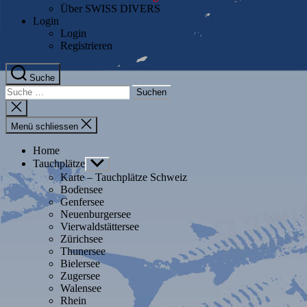
Über SWISS DIVERS
Login
Login
Registrieren
Suche
Suche
nach:
Suche
schliessen
Menü schliessen
Home
Tauchplätze
Untermenü
anzeigen
Karte – Tauchplätze Schweiz
Bodensee
Genfersee
Neuenburgersee
Vierwaldstättersee
Zürichsee
Thunersee
Bielersee
Zugersee
Walensee
Rhein