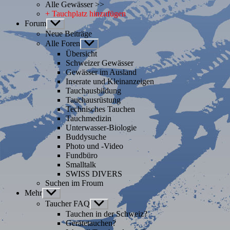
Alle Gewässer >>
+ Tauchplatz hinzufügen
Forum
Untermenü
anzeigen
Neue Beiträge
Alle Foren
Untermenü
anzeigen
Übersicht
Schweizer Gewässer
Gewässer im Ausland
Inserate und Kleinanzeigen
Tauchausbildung
Tauchausrüstung
Technisches Tauchen
Tauchmedizin
Unterwasser-Biologie
Buddysuche
Photo und -Video
Fundbüro
Smalltalk
SWISS DIVERS
Suchen im Froum
Mehr
Untermenü
anzeigen
Taucher FAQ
Untermenü
anzeigen
Tauchen in der Schweiz?
Gerätetauchen?