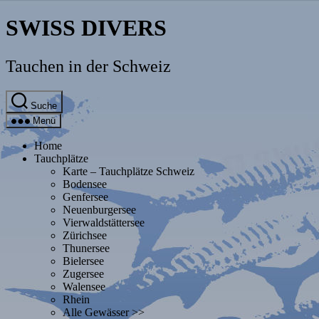
Direkt
SWISS DIVERS
zum
Inhalt
wechseln
Tauchen in der Schweiz
Suche
Menü
Home
Tauchplätze
Karte – Tauchplätze Schweiz
Bodensee
Genfersee
Neuenburgersee
Vierwaldstättersee
Zürichsee
Thunersee
Bielersee
Zugersee
Walensee
Rhein
Alle Gewässer >>