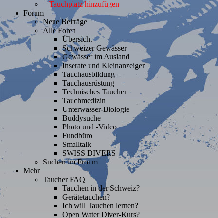
+ Tauchplatz hinzufügen
Forum
Neue Beiträge
Alle Foren
Übersicht
Schweizer Gewässer
Gewässer im Ausland
Inserate und Kleinanzeigen
Tauchausbildung
Tauchausrüstung
Technisches Tauchen
Tauchmedizin
Unterwasser-Biologie
Buddysuche
Photo und -Video
Fundbüro
Smalltalk
SWISS DIVERS
Suchen im Froum
Mehr
Taucher FAQ
Tauchen in der Schweiz?
Gerätetauchen?
Ich will Tauchen lernen?
Open Water Diver-Kurs?