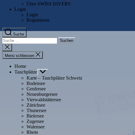
Über SWISS DIVERS
Login
Login
Registrieren
Suche
Suche
nach:
Suche
schliessen
Menü schliessen
Home
Tauchplätze
Untermenü
anzeigen
Karte – Tauchplätze Schweiz
Bodensee
Genfersee
Neuenburgersee
Vierwaldstättersee
Zürichsee
Thunersee
Bielersee
Zugersee
Walensee
Rhein