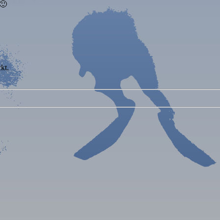
 🙂
kt.