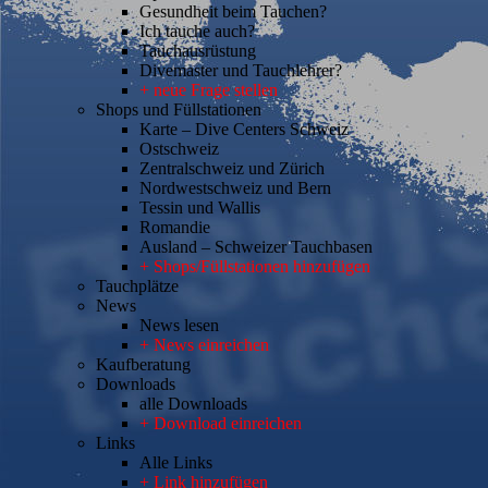
Gesundheit beim Tauchen?
Ich tauche auch?
Tauchausrüstung
Divemaster und Tauchlehrer?
+ neue Frage stellen
Shops und Füllstationen
Karte – Dive Centers Schweiz
Ostschweiz
Zentralschweiz und Zürich
Nordwestschweiz und Bern
Tessin und Wallis
Romandie
Ausland – Schweizer Tauchbasen
+ Shops/Füllstationen hinzufügen
Tauchplätze
News
News lesen
+ News einreichen
Kaufberatung
Downloads
alle Downloads
+ Download einreichen
Links
Alle Links
+ Link hinzufügen