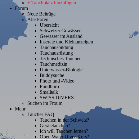
+ Tauchplatz hinzufügen
Forum
Neue Beiträge
Alle Foren
Übersicht
Schweizer Gewässer
Gewässer im Ausland
Inserate und Kleinanzeigen
Tauchausbildung
Tauchausrüstung
Technisches Tauchen
Tauchmedizin
Unterwasser-Biologie
Buddysuche
Photo und -Video
Fundbüro
Smalltalk
SWISS DIVERS
Suchen im Froum
Mehr
Taucher FAQ
Tauchen in der Schweiz?
Gerätetauchen?
Ich will Tauchen lernen?
Open Water Diver-Kurs?