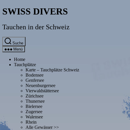
Direkt
SWISS DIVERS
zum
Inhalt
wechseln
Tauchen in der Schweiz
Suche
Menü
Home
Tauchplätze
Karte – Tauchplätze Schweiz
Bodensee
Genfersee
Neuenburgersee
Vierwaldstättersee
Zürichsee
Thunersee
Bielersee
Zugersee
Walensee
Rhein
Alle Gewässer >>