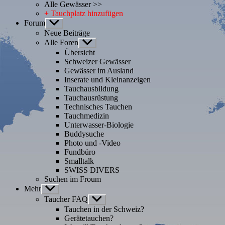
Alle Gewässer >>
+ Tauchplatz hinzufügen
Forum
Untermenü
anzeigen
Neue Beiträge
Alle Foren
Untermenü
anzeigen
Übersicht
Schweizer Gewässer
Gewässer im Ausland
Inserate und Kleinanzeigen
Tauchausbildung
Tauchausrüstung
Technisches Tauchen
Tauchmedizin
Unterwasser-Biologie
Buddysuche
Photo und -Video
Fundbüro
Smalltalk
SWISS DIVERS
Suchen im Froum
Mehr
Untermenü
anzeigen
Taucher FAQ
Untermenü
anzeigen
Tauchen in der Schweiz?
Gerätetauchen?