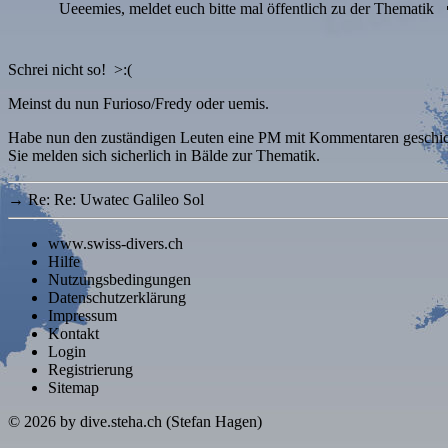
Ueeemies, meldet euch bitte mal öffentlich zu der Thematik
Schrei nicht so! >:(
Meinst du nun Furioso/Fredy oder uemis.
Habe nun den zuständigen Leuten eine PM mit Kommentaren geschic
Sie melden sich sicherlich in Bälde zur Thematik.
→
Re: Re: Uwatec Galileo Sol
www.swiss-divers.ch
Hilfe
Nutzungsbedingungen
Datenschutzerklärung
Impressum
Kontakt
Login
Registrierung
Sitemap
© 2026
by dive.steha.ch (Stefan Hagen)