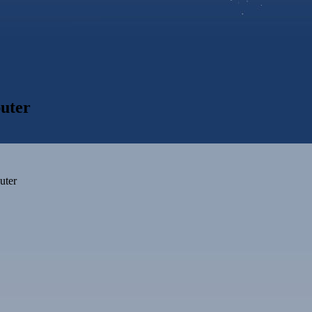
uter
uter