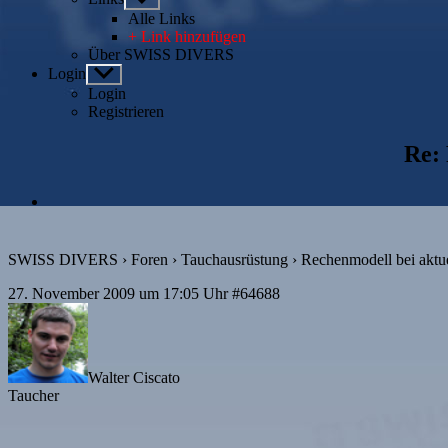
anzeigen
Alle Links
+ Link hinzufügen
Über SWISS DIVERS
Login
Untermenü
anzeigen
Login
Registrieren
Re:
SWISS DIVERS
›
Foren
›
Tauchausrüstung
›
Rechenmodell bei aktu
27. November 2009 um 17:05 Uhr
#64688
Walter Ciscato
Taucher