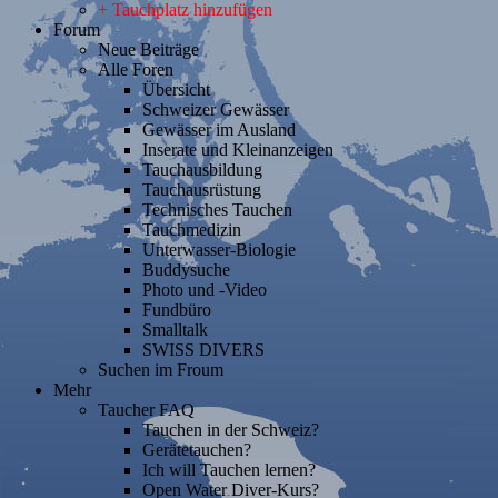
+ Tauchplatz hinzufügen
Forum
Neue Beiträge
Alle Foren
Übersicht
Schweizer Gewässer
Gewässer im Ausland
Inserate und Kleinanzeigen
Tauchausbildung
Tauchausrüstung
Technisches Tauchen
Tauchmedizin
Unterwasser-Biologie
Buddysuche
Photo und -Video
Fundbüro
Smalltalk
SWISS DIVERS
Suchen im Froum
Mehr
Taucher FAQ
Tauchen in der Schweiz?
Gerätetauchen?
Ich will Tauchen lernen?
Open Water Diver-Kurs?