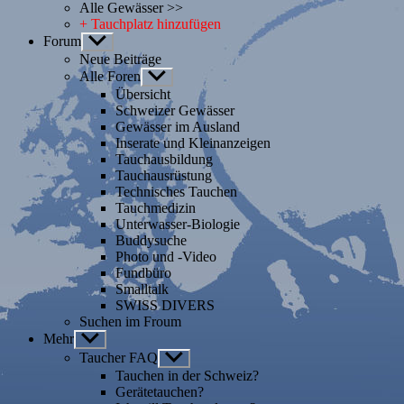
Alle Gewässer >>
+ Tauchplatz hinzufügen
Forum
Untermenü
anzeigen
Neue Beiträge
Alle Foren
Untermenü
anzeigen
Übersicht
Schweizer Gewässer
Gewässer im Ausland
Inserate und Kleinanzeigen
Tauchausbildung
Tauchausrüstung
Technisches Tauchen
Tauchmedizin
Unterwasser-Biologie
Buddysuche
Photo und -Video
Fundbüro
Smalltalk
SWISS DIVERS
Suchen im Froum
Mehr
Untermenü
anzeigen
Taucher FAQ
Untermenü
anzeigen
Tauchen in der Schweiz?
Gerätetauchen?