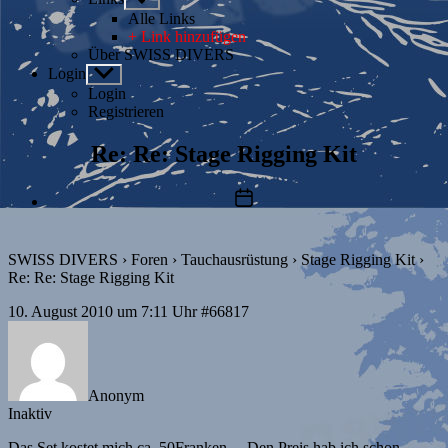
anzeigen
Alle Links
+ Link hinzufügen
Über SWISS DIVERS
Login
Untermenü
anzeigen
Login
Registrieren
Re: Re: Stage Rigging Kit
Beitragsdatum
SWISS DIVERS
›
Foren
›
Tauchausrüstung
›
Stage Rigging Kit
›
Re: Re: Stage Rigging Kit
10. August 2010 um 7:11 Uhr
#66817
Anonym
Inaktiv
Das Set kostet mich ca. 50Franken… Den Preis hab ich schon