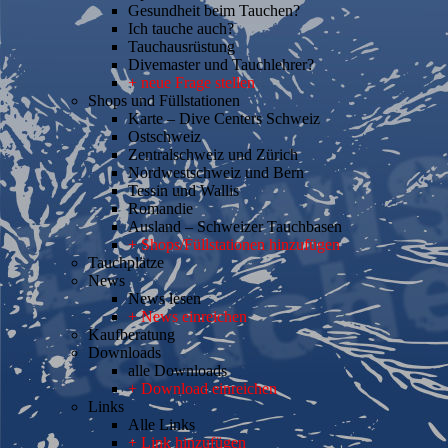
Gesundheit beim Tauchen?
Ich tauche auch?
Tauchausrüstung
Divemaster und Tauchlehrer?
+ neue Frage stellen
Shops und Füllstationen
Karte – Dive Centers Schweiz
Ostschweiz
Zentralschweiz und Zürich
Nordwestschweiz und Bern
Tessin und Wallis
Romandie
Ausland – Schweizer Tauchbasen
+ Shops/Füllstationen hinzufügen
Tauchplätze
News
News lesen
+ News einreichen
Kaufberatung
Downloads
alle Downloads
+ Download einreichen
Links
Alle Links
+ Link hinzufügen