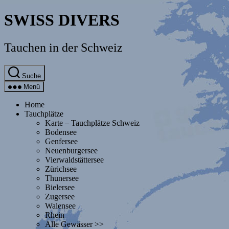
Direkt
SWISS DIVERS
zum
Inhalt
wechseln
Tauchen in der Schweiz
Suche
Menü
Home
Tauchplätze
Karte – Tauchplätze Schweiz
Bodensee
Genfersee
Neuenburgersee
Vierwaldstättersee
Zürichsee
Thunersee
Bielersee
Zugersee
Walensee
Rhein
Alle Gewässer >>