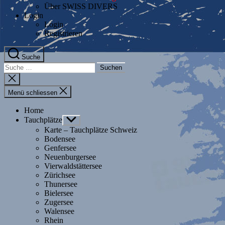
Über SWISS DIVERS
Login
Login
Registrieren
Suche
Suche
nach:
Suche
schliessen
Menü schliessen
Home
Tauchplätze
Untermenü
anzeigen
Karte – Tauchplätze Schweiz
Bodensee
Genfersee
Neuenburgersee
Vierwaldstättersee
Zürichsee
Thunersee
Bielersee
Zugersee
Walensee
Rhein