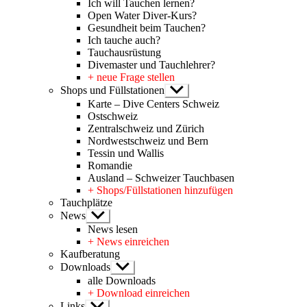
Ich will Tauchen lernen?
Open Water Diver-Kurs?
Gesundheit beim Tauchen?
Ich tauche auch?
Tauchausrüstung
Divemaster und Tauchlehrer?
+ neue Frage stellen
Shops und Füllstationen
Untermenü
anzeigen
Karte – Dive Centers Schweiz
Ostschweiz
Zentralschweiz und Zürich
Nordwestschweiz und Bern
Tessin und Wallis
Romandie
Ausland – Schweizer Tauchbasen
+ Shops/Füllstationen hinzufügen
Tauchplätze
News
Untermenü
anzeigen
News lesen
+ News einreichen
Kaufberatung
Downloads
Untermenü
anzeigen
alle Downloads
+ Download einreichen
Links
Untermenü