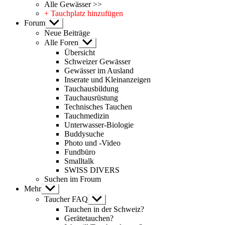
Alle Gewässer >>
+ Tauchplatz hinzufügen
Forum
Untermenü
anzeigen
Neue Beiträge
Alle Foren
Untermenü
anzeigen
Übersicht
Schweizer Gewässer
Gewässer im Ausland
Inserate und Kleinanzeigen
Tauchausbildung
Tauchausrüstung
Technisches Tauchen
Tauchmedizin
Unterwasser-Biologie
Buddysuche
Photo und -Video
Fundbüro
Smalltalk
SWISS DIVERS
Suchen im Froum
Mehr
Untermenü
anzeigen
Taucher FAQ
Untermenü
anzeigen
Tauchen in der Schweiz?
Gerätetauchen?