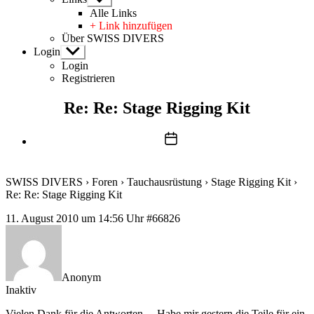
anzeigen
Alle Links
+ Link hinzufügen
Über SWISS DIVERS
Login
Untermenü
anzeigen
Login
Registrieren
Re: Re: Stage Rigging Kit
Beitragsdatum
SWISS DIVERS
›
Foren
›
Tauchausrüstung
›
Stage Rigging Kit
›
Re: Re: Stage Rigging Kit
11. August 2010 um 14:56 Uhr
#66826
Anonym
Inaktiv
Vielen Dank für die Antworten… Habe mir gestern die Teile für ein