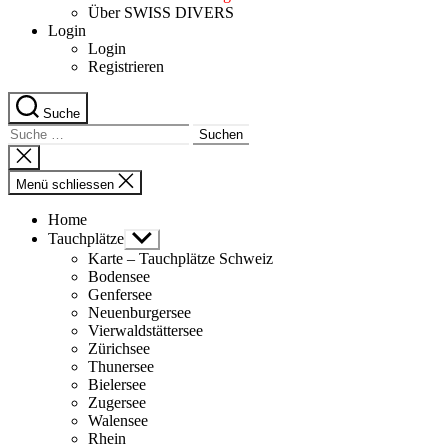
Über SWISS DIVERS
Login
Login
Registrieren
Suche
Suche
nach:
Suche
schliessen
Menü schliessen
Home
Tauchplätze
Untermenü
anzeigen
Karte – Tauchplätze Schweiz
Bodensee
Genfersee
Neuenburgersee
Vierwaldstättersee
Zürichsee
Thunersee
Bielersee
Zugersee
Walensee
Rhein