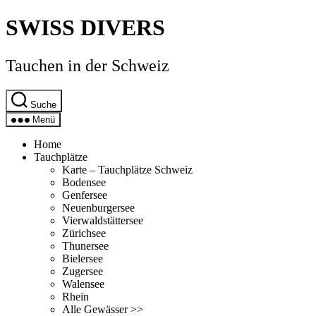
Direkt
SWISS DIVERS
zum
Inhalt
wechseln
Tauchen in der Schweiz
Suche
Menü
Home
Tauchplätze
Karte – Tauchplätze Schweiz
Bodensee
Genfersee
Neuenburgersee
Vierwaldstättersee
Zürichsee
Thunersee
Bielersee
Zugersee
Walensee
Rhein
Alle Gewässer >>