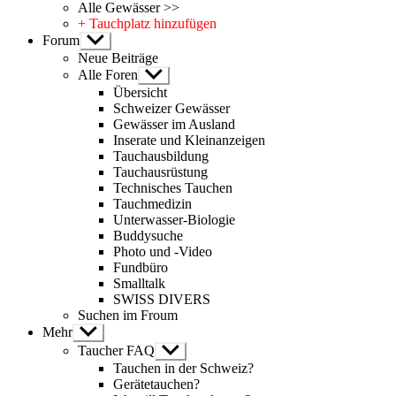
Alle Gewässer >>
+ Tauchplatz hinzufügen
Forum
Untermenü
anzeigen
Neue Beiträge
Alle Foren
Untermenü
anzeigen
Übersicht
Schweizer Gewässer
Gewässer im Ausland
Inserate und Kleinanzeigen
Tauchausbildung
Tauchausrüstung
Technisches Tauchen
Tauchmedizin
Unterwasser-Biologie
Buddysuche
Photo und -Video
Fundbüro
Smalltalk
SWISS DIVERS
Suchen im Froum
Mehr
Untermenü
anzeigen
Taucher FAQ
Untermenü
anzeigen
Tauchen in der Schweiz?
Gerätetauchen?