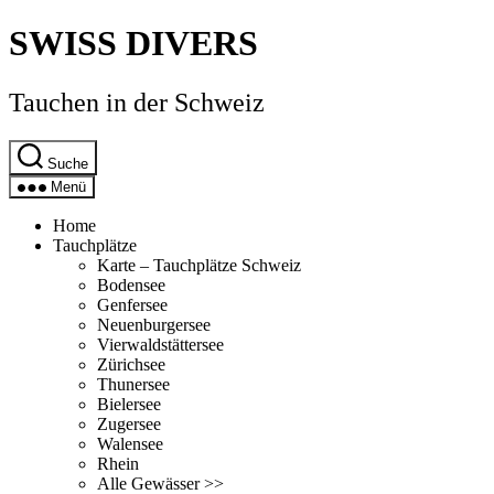
Direkt
SWISS DIVERS
zum
Inhalt
wechseln
Tauchen in der Schweiz
Suche
Menü
Home
Tauchplätze
Karte – Tauchplätze Schweiz
Bodensee
Genfersee
Neuenburgersee
Vierwaldstättersee
Zürichsee
Thunersee
Bielersee
Zugersee
Walensee
Rhein
Alle Gewässer >>