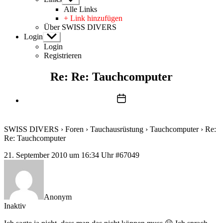
anzeigen
Alle Links
+ Link hinzufügen
Über SWISS DIVERS
Login
Untermenü
anzeigen
Login
Registrieren
Re: Re: Tauchcomputer
Beitragsdatum
SWISS DIVERS
›
Foren
›
Tauchausrüstung
›
Tauchcomputer
›
Re:
Re: Tauchcomputer
21. September 2010 um 16:34 Uhr
#67049
Anonym
Inaktiv