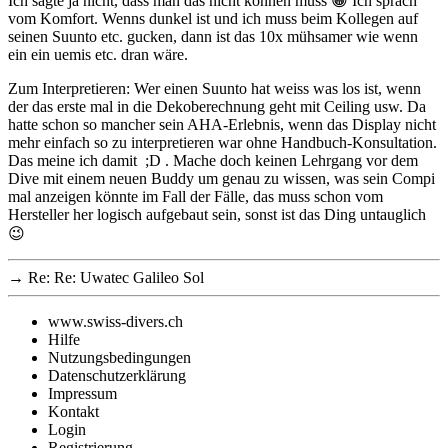
Ich sagte ja nicht, dass man das nicht können muss 😀 Ich sprach
vom Komfort. Wenns dunkel ist und ich muss beim Kollegen auf
seinen Suunto etc. gucken, dann ist das 10x mühsamer wie wenn
ein ein uemis etc. dran wäre.
Zum Interpretieren: Wer einen Suunto hat weiss was los ist, wenn
der das erste mal in die Dekoberechnung geht mit Ceiling usw. Da
hatte schon so mancher sein AHA-Erlebnis, wenn das Display nicht
mehr einfach so zu interpretieren war ohne Handbuch-Konsultation.
Das meine ich damit ;D . Mache doch keinen Lehrgang vor dem
Dive mit einem neuen Buddy um genau zu wissen, was sein Compi
mal anzeigen könnte im Fall der Fälle, das muss schon vom
Hersteller her logisch aufgebaut sein, sonst ist das Ding untauglich
😉
→
Re: Re: Uwatec Galileo Sol
www.swiss-divers.ch
Hilfe
Nutzungsbedingungen
Datenschutzerklärung
Impressum
Kontakt
Login
Registrierung