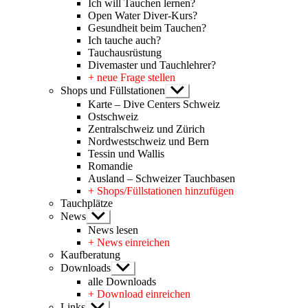
Ich will Tauchen lernen?
Open Water Diver-Kurs?
Gesundheit beim Tauchen?
Ich tauche auch?
Tauchausrüstung
Divemaster und Tauchlehrer?
+ neue Frage stellen
Shops und Füllstationen
Untermenü
anzeigen
Karte – Dive Centers Schweiz
Ostschweiz
Zentralschweiz und Zürich
Nordwestschweiz und Bern
Tessin und Wallis
Romandie
Ausland – Schweizer Tauchbasen
+ Shops/Füllstationen hinzufügen
Tauchplätze
News
Untermenü
anzeigen
News lesen
+ News einreichen
Kaufberatung
Downloads
Untermenü
anzeigen
alle Downloads
+ Download einreichen
Links
Untermenü