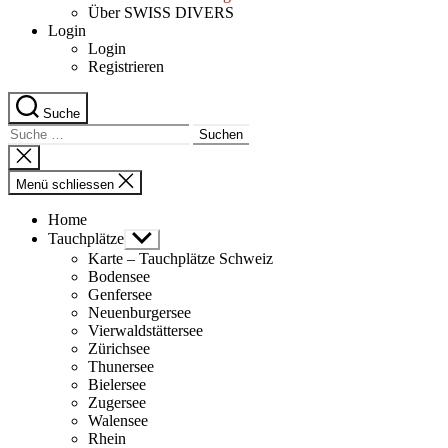
Über SWISS DIVERS
Login
Login
Registrieren
Suche
Suche
nach:
Suche
schliessen
Menü schliessen
Home
Tauchplätze
Untermenü
anzeigen
Karte – Tauchplätze Schweiz
Bodensee
Genfersee
Neuenburgersee
Vierwaldstättersee
Zürichsee
Thunersee
Bielersee
Zugersee
Walensee
Rhein