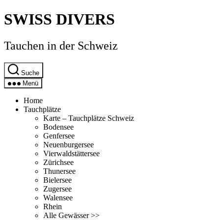
Direkt
SWISS DIVERS
zum
Inhalt
wechseln
Tauchen in der Schweiz
Suche
Menü
Home
Tauchplätze
Karte – Tauchplätze Schweiz
Bodensee
Genfersee
Neuenburgersee
Vierwaldstättersee
Zürichsee
Thunersee
Bielersee
Zugersee
Walensee
Rhein
Alle Gewässer >>