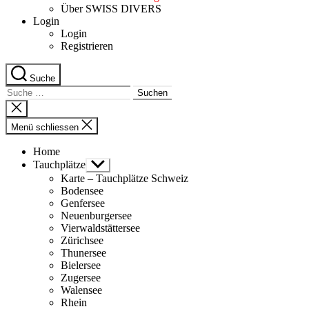
Über SWISS DIVERS
Login
Login
Registrieren
Suche
Suche
nach:
Suche
schliessen
Menü schliessen
Home
Tauchplätze
Untermenü
anzeigen
Karte – Tauchplätze Schweiz
Bodensee
Genfersee
Neuenburgersee
Vierwaldstättersee
Zürichsee
Thunersee
Bielersee
Zugersee
Walensee
Rhein