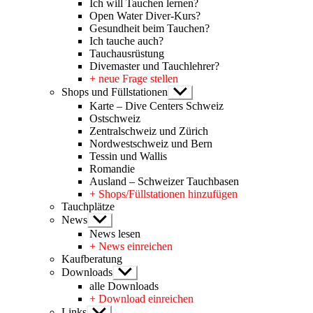
Ich will Tauchen lernen?
Open Water Diver-Kurs?
Gesundheit beim Tauchen?
Ich tauche auch?
Tauchausrüstung
Divemaster und Tauchlehrer?
+ neue Frage stellen
Shops und Füllstationen
Untermenü
anzeigen
Karte – Dive Centers Schweiz
Ostschweiz
Zentralschweiz und Zürich
Nordwestschweiz und Bern
Tessin und Wallis
Romandie
Ausland – Schweizer Tauchbasen
+ Shops/Füllstationen hinzufügen
Tauchplätze
News
Untermenü
anzeigen
News lesen
+ News einreichen
Kaufberatung
Downloads
Untermenü
anzeigen
alle Downloads
+ Download einreichen
Links
Untermenü