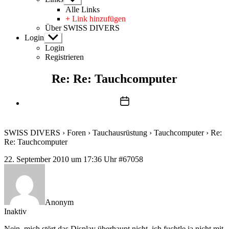
anzeigen
Alle Links
+ Link hinzufügen
Über SWISS DIVERS
Login
Untermenü
anzeigen
Login
Registrieren
Re: Re: Tauchcomputer
Beitragsdatum
SWISS DIVERS
›
Foren
›
Tauchausrüstung
›
Tauchcomputer
›
Re:
Re: Tauchcomputer
22. September 2010 um 17:36 Uhr
#67058
Anonym
Inaktiv
Nein, mich stört das Display überhaupt nicht, ich fuchtle ja nicht mit