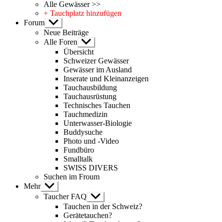
Alle Gewässer >>
+ Tauchplatz hinzufügen
Forum
Untermenü
anzeigen
Neue Beiträge
Alle Foren
Untermenü
anzeigen
Übersicht
Schweizer Gewässer
Gewässer im Ausland
Inserate und Kleinanzeigen
Tauchausbildung
Tauchausrüstung
Technisches Tauchen
Tauchmedizin
Unterwasser-Biologie
Buddysuche
Photo und -Video
Fundbüro
Smalltalk
SWISS DIVERS
Suchen im Froum
Mehr
Untermenü
anzeigen
Taucher FAQ
Untermenü
anzeigen
Tauchen in der Schweiz?
Gerätetauchen?