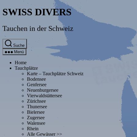
Direkt
SWISS DIVERS
zum
Inhalt
wechseln
Tauchen in der Schweiz
Suche
Menü
Home
Tauchplätze
Karte – Tauchplätze Schweiz
Bodensee
Genfersee
Neuenburgersee
Vierwaldstättersee
Zürichsee
Thunersee
Bielersee
Zugersee
Walensee
Rhein
Alle Gewässer >>