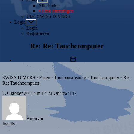
anzeigen
Alle Links
+ Link hinzufügen
Über SWISS DIVERS
Login
Untermenü
anzeigen
Login
Registrieren
Re: Re: Tauchcomputer
Beitragsdatum
SWISS DIVERS
›
Foren
›
Tauchausrüstung
›
Tauchcomputer
›
Re:
Re: Tauchcomputer
2. Oktober 2011 um 17:23 Uhr
#67137
Anonym
Inaktiv