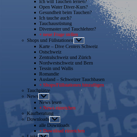
Ich will Tauchen lernen?
Open Water Diver-Kurs?
Gesundheit beim Tauchen?
Ich tauche auch?
Tauchausrüstung
Divemaster und Tauchlehrer?
+ neue Frage stellen
Shops und Füllstationen
Untermenü
anzeigen
Karte – Dive Centers Schweiz
Ostschweiz
Zentralschweiz und Zürich
Nordwestschweiz und Bern
Tessin und Wallis
Romandie
Ausland – Schweizer Tauchbasen
+ Shops/Füllstationen hinzufügen
Tauchplätze
News
Untermenü
anzeigen
News lesen
+ News einreichen
Kaufberatung
Downloads
Untermenü
anzeigen
alle Downloads
+ Download einreichen
Links
Untermenü