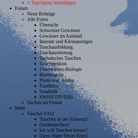
+ Tauchplatz hinzufügen
Forum
Neue Beiträge
Alle Foren
Übersicht
Schweizer Gewässer
Gewässer im Ausland
Inserate und Kleinanzeigen
Tauchausbildung
Tauchausrüstung
Technisches Tauchen
Tauchmedizin
Unterwasser-Biologie
Buddysuche
Photo und -Video
Fundbüro
Smalltalk
SWISS DIVERS
Suchen im Froum
Mehr
Taucher FAQ
Tauchen in der Schweiz?
Gerätetauchen?
Ich will Tauchen lernen?
Open Water Diver-Kurs?