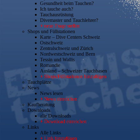
Gesundheit beim Tauchen?
Ich tauche auch?
Tauchausrüstung
Divemaster und Tauchlehrer?
+ neue Frage stellen
Shops und Füllstationen
Karte – Dive Centers Schweiz
Ostschweiz
Zentralschweiz und Zürich
Nordwestschweiz und Bern
Tessin und Wallis
Romandie
Ausland – Schweizer Tauchbasen
+ Shops/Füllstationen hinzufügen
Tauchplätze
News
News lesen
+ News einreichen
Kaufberatung
Downloads
alle Downloads
+ Download einreichen
Links
Alle Links
+ Link hinzufügen