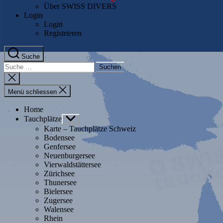
Über SWISS DIVERS
Login
Login
Registrieren
Suche
Suche
nach:
Suche
schliessen
Menü schliessen
Home
Tauchplätze
Untermenü
anzeigen
Karte – Tauchplätze Schweiz
Bodensee
Genfersee
Neuenburgersee
Vierwaldstättersee
Zürichsee
Thunersee
Bielersee
Zugersee
Walensee
Rhein