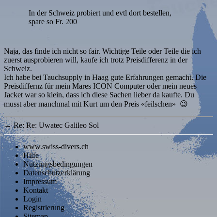
In der Schweiz probiert und evtl dort bestellen,
spare so Fr. 200
Naja, das finde ich nicht so fair. Wichtige Teile oder Teile die ich
zuerst ausprobieren will, kaufe ich trotz Preisdifferenz in der
Schweiz.
Ich habe bei Tauchsupply in Haag gute Erfahrungen gemacht. Die
Preisdiffernz für mein Mares ICON Computer oder mein neues
Jacket war so klein, dass ich diese Sachen lieber da kaufte. Du
musst aber manchmal mit Kurt um den Preis «feilschen» 😉
→
Re: Re: Uwatec Galileo Sol
www.swiss-divers.ch
Hilfe
Nutzungsbedingungen
Datenschutzerklärung
Impressum
Kontakt
Login
Registrierung
Sitemap