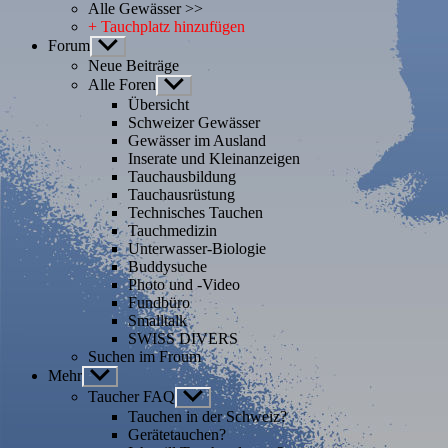
Alle Gewässer >>
+ Tauchplatz hinzufügen
Forum
Untermenü
anzeigen
Neue Beiträge
Alle Foren
Untermenü
anzeigen
Übersicht
Schweizer Gewässer
Gewässer im Ausland
Inserate und Kleinanzeigen
Tauchausbildung
Tauchausrüstung
Technisches Tauchen
Tauchmedizin
Unterwasser-Biologie
Buddysuche
Photo und -Video
Fundbüro
Smalltalk
SWISS DIVERS
Suchen im Froum
Mehr
Untermenü
anzeigen
Taucher FAQ
Untermenü
anzeigen
Tauchen in der Schweiz?
Gerätetauchen?