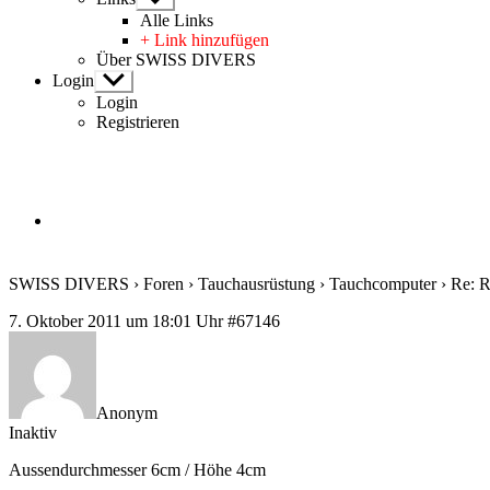
anzeigen
Alle Links
+ Link hinzufügen
Über SWISS DIVERS
Login
Untermenü
anzeigen
Login
Registrieren
SWISS DIVERS
›
Foren
›
Tauchausrüstung
›
Tauchcomputer
›
Re: R
7. Oktober 2011 um 18:01 Uhr
#67146
Anonym
Inaktiv
Aussendurchmesser 6cm / Höhe 4cm