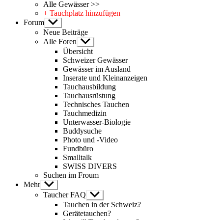
Alle Gewässer >>
+ Tauchplatz hinzufügen
Forum
Untermenü
anzeigen
Neue Beiträge
Alle Foren
Untermenü
anzeigen
Übersicht
Schweizer Gewässer
Gewässer im Ausland
Inserate und Kleinanzeigen
Tauchausbildung
Tauchausrüstung
Technisches Tauchen
Tauchmedizin
Unterwasser-Biologie
Buddysuche
Photo und -Video
Fundbüro
Smalltalk
SWISS DIVERS
Suchen im Froum
Mehr
Untermenü
anzeigen
Taucher FAQ
Untermenü
anzeigen
Tauchen in der Schweiz?
Gerätetauchen?