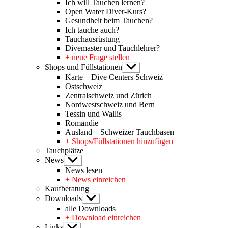
Ich will Tauchen lernen?
Open Water Diver-Kurs?
Gesundheit beim Tauchen?
Ich tauche auch?
Tauchausrüstung
Divemaster und Tauchlehrer?
+ neue Frage stellen
Shops und Füllstationen
Untermenü
anzeigen
Karte – Dive Centers Schweiz
Ostschweiz
Zentralschweiz und Zürich
Nordwestschweiz und Bern
Tessin und Wallis
Romandie
Ausland – Schweizer Tauchbasen
+ Shops/Füllstationen hinzufügen
Tauchplätze
News
Untermenü
anzeigen
News lesen
+ News einreichen
Kaufberatung
Downloads
Untermenü
anzeigen
alle Downloads
+ Download einreichen
Links
Untermenü