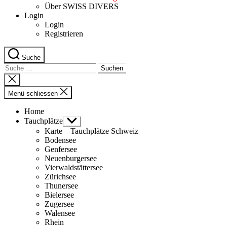
Über SWISS DIVERS
Login
Login
Registrieren
Suche
Suche
nach:
Suche
schliessen
Menü schliessen
Home
Tauchplätze
Untermenü
anzeigen
Karte – Tauchplätze Schweiz
Bodensee
Genfersee
Neuenburgersee
Vierwaldstättersee
Zürichsee
Thunersee
Bielersee
Zugersee
Walensee
Rhein