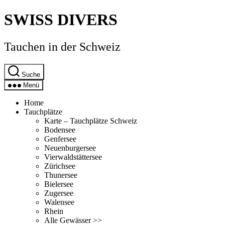
Direkt
SWISS DIVERS
zum
Inhalt
wechseln
Tauchen in der Schweiz
Suche
Menü
Home
Tauchplätze
Karte – Tauchplätze Schweiz
Bodensee
Genfersee
Neuenburgersee
Vierwaldstättersee
Zürichsee
Thunersee
Bielersee
Zugersee
Walensee
Rhein
Alle Gewässer >>