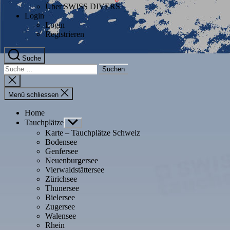
Über SWISS DIVERS
Login
Login
Registrieren
Suche
Suche
nach:
Suche
schliessen
Menü schliessen
Home
Tauchplätze
Untermenü
anzeigen
Karte – Tauchplätze Schweiz
Bodensee
Genfersee
Neuenburgersee
Vierwaldstättersee
Zürichsee
Thunersee
Bielersee
Zugersee
Walensee
Rhein