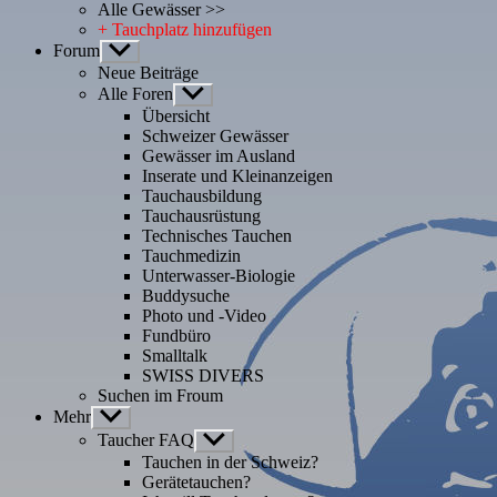
Alle Gewässer >>
+ Tauchplatz hinzufügen
Forum
Untermenü
anzeigen
Neue Beiträge
Alle Foren
Untermenü
anzeigen
Übersicht
Schweizer Gewässer
Gewässer im Ausland
Inserate und Kleinanzeigen
Tauchausbildung
Tauchausrüstung
Technisches Tauchen
Tauchmedizin
Unterwasser-Biologie
Buddysuche
Photo und -Video
Fundbüro
Smalltalk
SWISS DIVERS
Suchen im Froum
Mehr
Untermenü
anzeigen
Taucher FAQ
Untermenü
anzeigen
Tauchen in der Schweiz?
Gerätetauchen?