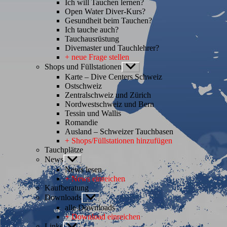
Ich will Tauchen lernen?
Open Water Diver-Kurs?
Gesundheit beim Tauchen?
Ich tauche auch?
Tauchausrüstung
Divemaster und Tauchlehrer?
+ neue Frage stellen
Shops und Füllstationen
Untermenü
anzeigen
Karte – Dive Centers Schweiz
Ostschweiz
Zentralschweiz und Zürich
Nordwestschweiz und Bern
Tessin und Wallis
Romandie
Ausland – Schweizer Tauchbasen
+ Shops/Füllstationen hinzufügen
Tauchplätze
News
Untermenü
anzeigen
News lesen
+ News einreichen
Kaufberatung
Downloads
Untermenü
anzeigen
alle Downloads
+ Download einreichen
Links
Untermenü