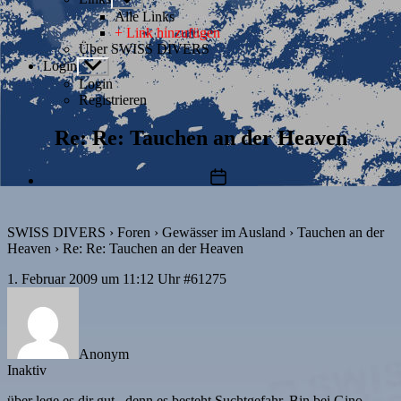
anzeigen
Alle Links
+ Link hinzufügen
Über SWISS DIVERS
Login
Untermenü
anzeigen
Login
Registrieren
Re: Re: Tauchen an der Heaven
Beitragsdatum
SWISS DIVERS
›
Foren
›
Gewässer im Ausland
›
Tauchen an der
Heaven
›
Re: Re: Tauchen an der Heaven
1. Februar 2009 um 11:12 Uhr
#61275
Anonym
Inaktiv
über lege es dir gut , denn es besteht Suchtgefahr. Bin bei Gino