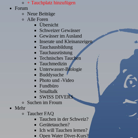
+ Tauchplatz hinzufügen
Forum
Neue Beiträge
Alle Foren
Übersicht
Schweizer Gewässer
Gewässer im Ausland
Inserate und Kleinanzeigen
Tauchausbildung
Tauchausrüstung
Technisches Tauchen
Tauchmedizin
Unterwasser-Biologie
Buddysuche
Photo und -Video
Fundbüro
Smalltalk
SWISS DIVERS
Suchen im Froum
Mehr
Taucher FAQ
Tauchen in der Schweiz?
Gerätetauchen?
Ich will Tauchen lernen?
Open Water Diver-Kurs?