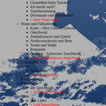
Gesundheit beim Tauchen?
Ich tauche auch?
Tauchausrüstung
Divemaster und Tauchlehrer?
+ neue Frage stellen
Shops und Füllstationen
Karte – Dive Centers Schweiz
Ostschweiz
Zentralschweiz und Zürich
Nordwestschweiz und Bern
Tessin und Wallis
Romandie
Ausland – Schweizer Tauchbasen
+ Shops/Füllstationen hinzufügen
Tauchplätze
News
News lesen
+ News einreichen
Kaufberatung
Downloads
alle Downloads
+ Download einreichen
Links
Alle Links
+ Link hinzufügen