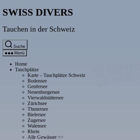
Direkt
SWISS DIVERS
zum
Inhalt
wechseln
Tauchen in der Schweiz
Suche
Menü
Home
Tauchplätze
Karte – Tauchplätze Schweiz
Bodensee
Genfersee
Neuenburgersee
Vierwaldstättersee
Zürichsee
Thunersee
Bielersee
Zugersee
Walensee
Rhein
Alle Gewässer >>