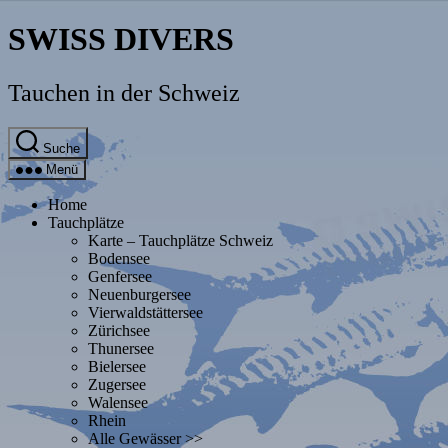
Direkt
SWISS DIVERS
zum
Inhalt
wechseln
Tauchen in der Schweiz
Suche
Menü
Home
Tauchplätze
Karte – Tauchplätze Schweiz
Bodensee
Genfersee
Neuenburgersee
Vierwaldstättersee
Zürichsee
Thunersee
Bielersee
Zugersee
Walensee
Rhein
Alle Gewässer >>