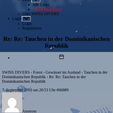
anzeigen
Alle Links
+ Link hinzufügen
Über SWISS DIVERS
Login
Untermenü
anzeigen
Login
Registrieren
Re: Re: Tauchen in der Dominikanischen
Republik
Beitragsdatum
SWISS DIVERS
›
Foren
›
Gewässer im Ausland
›
Tauchen in der
Dominikanischen Republik
›
Re: Re: Tauchen in der
Dominikanischen Republik
7. September 2010 um 20:53 Uhr
#66889
Anonym