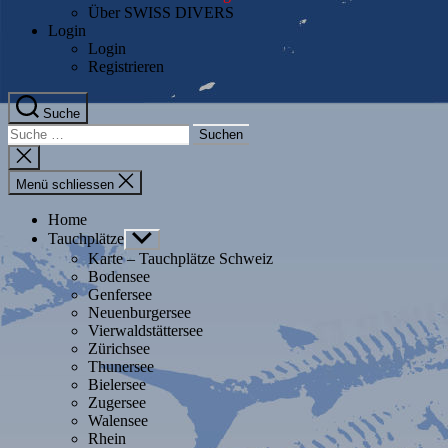
Über SWISS DIVERS
Login
Login
Registrieren
Suche
Suche
nach:
Suche
schliessen
Menü schliessen
Home
Tauchplätze
Untermenü
anzeigen
Karte – Tauchplätze Schweiz
Bodensee
Genfersee
Neuenburgersee
Vierwaldstättersee
Zürichsee
Thunersee
Bielersee
Zugersee
Walensee
Rhein