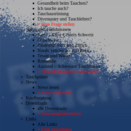
Gesundheit beim Tauchen?
Ich tauche auch?
Tauchausrüstung
Divemaster und Tauchlehrer?
+ neue Frage stellen
Shops und Füllstationen
Karte – Dive Centers Schweiz
Ostschweiz
Zentralschweiz und Zürich
Nordwestschweiz und Bern
Tessin und Wallis
Romandie
Ausland – Schweizer Tauchbasen
+ Shops/Füllstationen hinzufügen
Tauchplätze
News
News lesen
+ News einreichen
Kaufberatung
Downloads
alle Downloads
+ Download einreichen
Links
Alle Links
+ Link hinzufügen