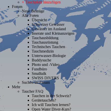
+ Tauchplatz hinzufügen
Forum
Neue Beiträge
Alle Foren
Übersicht
Schweizer Gewässer
Gewässer im Ausland
Inserate und Kleinanzeigen
Tauchausbildung
Tauchausrüstung
Technisches Tauchen
Tauchmedizin
Unterwasser-Biologie
Buddysuche
Photo und -Video
Fundbüro
Smalltalk
SWISS DIVERS
Suchen im Froum
Mehr
Taucher FAQ
Tauchen in der Schweiz?
Gerätetauchen?
Ich will Tauchen lernen?
Open Water Diver-Kurs?