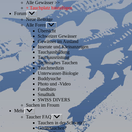
Alle Gewässer >>
+ Tauchplatz hinzufügen
Forum
Untermenü
anzeigen
Neue Beiträge
Alle Foren
Untermenü
anzeigen
Übersicht
Schweizer Gewässer
Gewässer im Ausland
Inserate und Kleinanzeigen
Tauchausbildung
Tauchausrüstung
Technisches Tauchen
Tauchmedizin
Unterwasser-Biologie
Buddysuche
Photo und -Video
Fundbüro
Smalltalk
SWISS DIVERS
Suchen im Froum
Mehr
Untermenü
anzeigen
Taucher FAQ
Untermenü
anzeigen
Tauchen in der Schweiz?
Gerätetauchen?