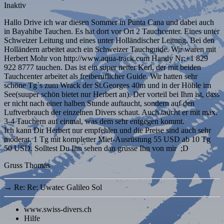
Inaktiv
Hallo Drive ich war diesen Sommer in Punta Cana und dabei auch
in Bayahibe Tauchen. Es hat dort vor Ort 2 Tauchcenter. Eines unter
Schweizer Leitung und eines unter Holländischer Leitung. Bei den
Holländern arbeitet auch ein Schweizer Tauchguide. Wir waren mit
Herbert Mohr von
http://www.aqua-track.com
Handy Nr:+1 829
922 8777 tauchen. Das ist ein super netter Kerl, der mit beiden
Tauchcenter arbeitet als freiberuflicher Guide. Wir hatten sehr
schöne Tg`s zum Wrack der St.Georges 40m und in der Höhle im
See(suuper schön bietet nur Herbert an). Der vorteil bei Ihm ist, dass
er nicht nach einer halben Stunde auftaucht, sondern auf den
Luftverbrauch der einzelnen Divers schaut. Auch taucht er mit max.
3-4 Tauchern auf einmal, was dem sehr entgegen kommt.
Ich kann Dir Herbert nur empfehlen und die Preise sind auch sehr
moderat. 1 Tg mit kompletter Miet-Ausrüstung 55 USD ab 10 Tg
50 USD. Solltest Du Ihn sehen dan grüsse Ihn von mir ;D
Gruss Thomas
→
Re: Re: Uwatec Galileo Sol
www.swiss-divers.ch
Hilfe