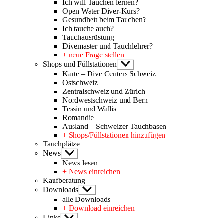
Ich will Tauchen lernen?
Open Water Diver-Kurs?
Gesundheit beim Tauchen?
Ich tauche auch?
Tauchausrüstung
Divemaster und Tauchlehrer?
+ neue Frage stellen
Shops und Füllstationen
Untermenü
anzeigen
Karte – Dive Centers Schweiz
Ostschweiz
Zentralschweiz und Zürich
Nordwestschweiz und Bern
Tessin und Wallis
Romandie
Ausland – Schweizer Tauchbasen
+ Shops/Füllstationen hinzufügen
Tauchplätze
News
Untermenü
anzeigen
News lesen
+ News einreichen
Kaufberatung
Downloads
Untermenü
anzeigen
alle Downloads
+ Download einreichen
Links
Untermenü