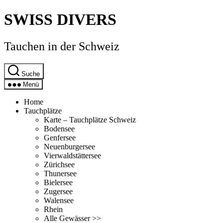
Direkt
SWISS DIVERS
zum
Inhalt
wechseln
Tauchen in der Schweiz
Suche
Menü
Home
Tauchplätze
Karte – Tauchplätze Schweiz
Bodensee
Genfersee
Neuenburgersee
Vierwaldstättersee
Zürichsee
Thunersee
Bielersee
Zugersee
Walensee
Rhein
Alle Gewässer >>