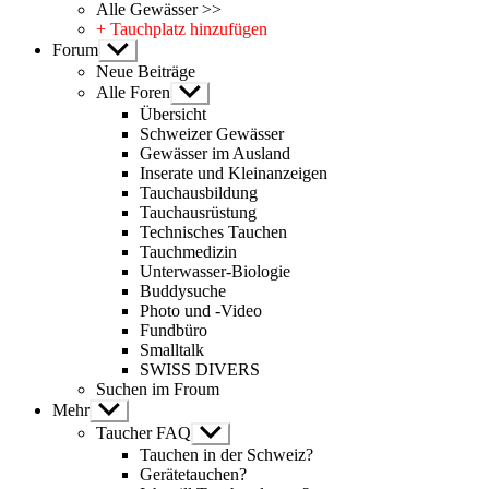
Alle Gewässer >>
+ Tauchplatz hinzufügen
Forum
Untermenü
anzeigen
Neue Beiträge
Alle Foren
Untermenü
anzeigen
Übersicht
Schweizer Gewässer
Gewässer im Ausland
Inserate und Kleinanzeigen
Tauchausbildung
Tauchausrüstung
Technisches Tauchen
Tauchmedizin
Unterwasser-Biologie
Buddysuche
Photo und -Video
Fundbüro
Smalltalk
SWISS DIVERS
Suchen im Froum
Mehr
Untermenü
anzeigen
Taucher FAQ
Untermenü
anzeigen
Tauchen in der Schweiz?
Gerätetauchen?