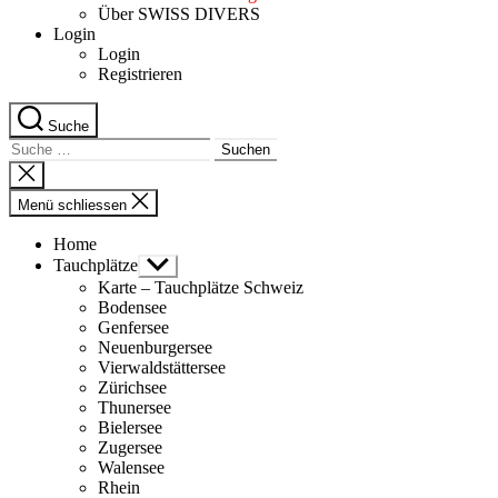
Über SWISS DIVERS
Login
Login
Registrieren
Suche
Suche
nach:
Suche
schliessen
Menü schliessen
Home
Tauchplätze
Untermenü
anzeigen
Karte – Tauchplätze Schweiz
Bodensee
Genfersee
Neuenburgersee
Vierwaldstättersee
Zürichsee
Thunersee
Bielersee
Zugersee
Walensee
Rhein