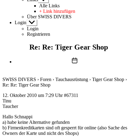
anzeigen
Alle Links
+ Link hinzufügen
Über SWISS DIVERS
Login
Untermenü
anzeigen
Login
Registrieren
Re: Re: Tiger Gear Shop
Beitragsdatum
SWISS DIVERS
›
Foren
›
Tauchausrüstung
›
Tiger Gear Shop
›
Re: Re: Tiger Gear Shop
12. Oktober 2010 um 7:29 Uhr
#67311
Tinu
Taucher
Hallo Schnappi
a) habe keine Alternative gefunden
b) Firmenkreditkarten sind oft gesperrt für online (also Sache des
Owners der Karte und nicht des Shops)