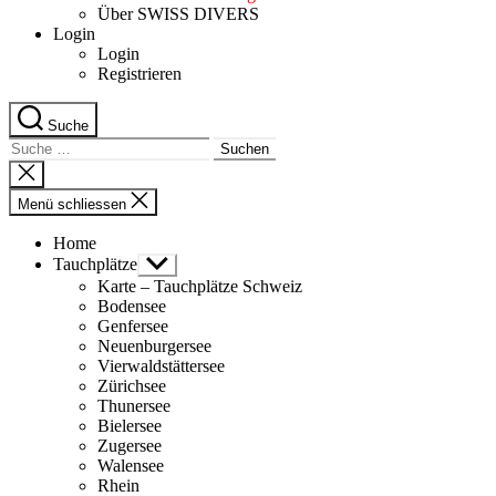
Über SWISS DIVERS
Login
Login
Registrieren
Suche
Suche
nach:
Suche
schliessen
Menü schliessen
Home
Tauchplätze
Untermenü
anzeigen
Karte – Tauchplätze Schweiz
Bodensee
Genfersee
Neuenburgersee
Vierwaldstättersee
Zürichsee
Thunersee
Bielersee
Zugersee
Walensee
Rhein