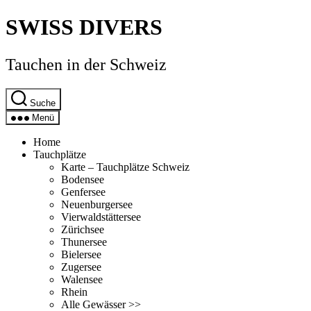
Direkt
SWISS DIVERS
zum
Inhalt
wechseln
Tauchen in der Schweiz
Suche
Menü
Home
Tauchplätze
Karte – Tauchplätze Schweiz
Bodensee
Genfersee
Neuenburgersee
Vierwaldstättersee
Zürichsee
Thunersee
Bielersee
Zugersee
Walensee
Rhein
Alle Gewässer >>