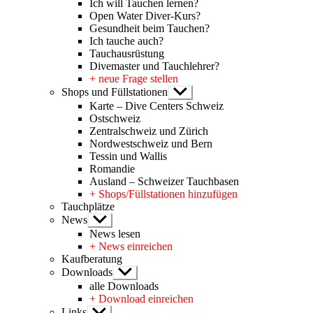
Ich will Tauchen lernen?
Open Water Diver-Kurs?
Gesundheit beim Tauchen?
Ich tauche auch?
Tauchausrüstung
Divemaster und Tauchlehrer?
+ neue Frage stellen
Shops und Füllstationen
Untermenü
anzeigen
Karte – Dive Centers Schweiz
Ostschweiz
Zentralschweiz und Zürich
Nordwestschweiz und Bern
Tessin und Wallis
Romandie
Ausland – Schweizer Tauchbasen
+ Shops/Füllstationen hinzufügen
Tauchplätze
News
Untermenü
anzeigen
News lesen
+ News einreichen
Kaufberatung
Downloads
Untermenü
anzeigen
alle Downloads
+ Download einreichen
Links
Untermenü