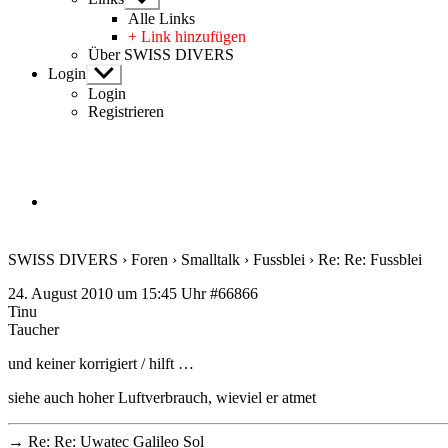
anzeigen
Alle Links
+ Link hinzufügen
Über SWISS DIVERS
Login
Untermenü
anzeigen
Login
Registrieren
SWISS DIVERS
›
Foren
›
Smalltalk
›
Fussblei
›
Re: Re: Fussblei
24. August 2010 um 15:45 Uhr
#66866
Tinu
Taucher
und keiner korrigiert / hilft …
siehe auch hoher Luftverbrauch, wieviel er atmet
→
Re: Re: Uwatec Galileo Sol