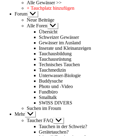
Alle Gewässer >>
+ Tauchplatz hinzufügen
Forum
Untermenü
anzeigen
Neue Beiträge
Alle Foren
Untermenü
anzeigen
Übersicht
Schweizer Gewässer
Gewässer im Ausland
Inserate und Kleinanzeigen
Tauchausbildung
Tauchausrüstung
Technisches Tauchen
Tauchmedizin
Unterwasser-Biologie
Buddysuche
Photo und -Video
Fundbüro
Smalltalk
SWISS DIVERS
Suchen im Froum
Mehr
Untermenü
anzeigen
Taucher FAQ
Untermenü
anzeigen
Tauchen in der Schweiz?
Gerätetauchen?