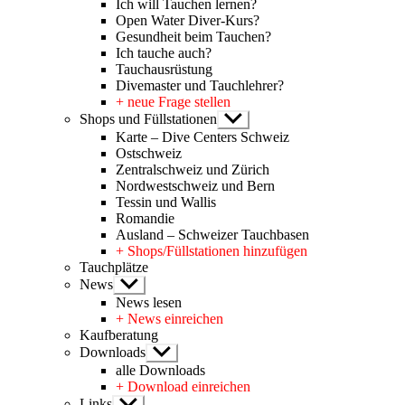
Ich will Tauchen lernen?
Open Water Diver-Kurs?
Gesundheit beim Tauchen?
Ich tauche auch?
Tauchausrüstung
Divemaster und Tauchlehrer?
+ neue Frage stellen
Shops und Füllstationen
Untermenü
anzeigen
Karte – Dive Centers Schweiz
Ostschweiz
Zentralschweiz und Zürich
Nordwestschweiz und Bern
Tessin und Wallis
Romandie
Ausland – Schweizer Tauchbasen
+ Shops/Füllstationen hinzufügen
Tauchplätze
News
Untermenü
anzeigen
News lesen
+ News einreichen
Kaufberatung
Downloads
Untermenü
anzeigen
alle Downloads
+ Download einreichen
Links
Untermenü