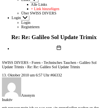
anzeigen
Alle Links
+ Link hinzufügen
Über SWISS DIVERS
Login
Untermenü
anzeigen
Login
Registrieren
Re: Re: Galileo Sol Update Trimix
Beitragsdatum
SWISS DIVERS
›
Foren
›
Technisches Tauchen
›
Galileo Sol
Update Trimix
›
Re: Re: Galileo Sol Update Trimix
13. Oktober 2010 um 6:57 Uhr
#66332
Anonym
Inaktiv
mit genauer mein ich so was von «in grenzfaellen naeher an der