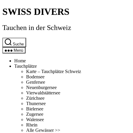
Direkt
SWISS DIVERS
zum
Inhalt
wechseln
Tauchen in der Schweiz
Suche
Menü
Home
Tauchplätze
Karte – Tauchplätze Schweiz
Bodensee
Genfersee
Neuenburgersee
Vierwaldstättersee
Zürichsee
Thunersee
Bielersee
Zugersee
Walensee
Rhein
Alle Gewässer >>