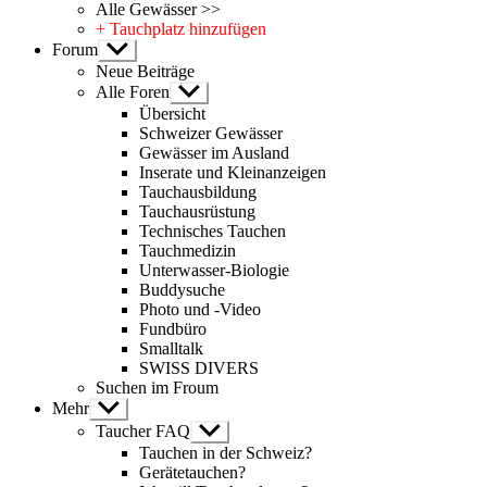
Alle Gewässer >>
+ Tauchplatz hinzufügen
Forum
Untermenü
anzeigen
Neue Beiträge
Alle Foren
Untermenü
anzeigen
Übersicht
Schweizer Gewässer
Gewässer im Ausland
Inserate und Kleinanzeigen
Tauchausbildung
Tauchausrüstung
Technisches Tauchen
Tauchmedizin
Unterwasser-Biologie
Buddysuche
Photo und -Video
Fundbüro
Smalltalk
SWISS DIVERS
Suchen im Froum
Mehr
Untermenü
anzeigen
Taucher FAQ
Untermenü
anzeigen
Tauchen in der Schweiz?
Gerätetauchen?