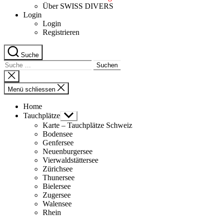
Über SWISS DIVERS
Login
Login
Registrieren
Suche
Suche
nach:
Suche
schliessen
Menü schliessen
Home
Tauchplätze
Untermenü
anzeigen
Karte – Tauchplätze Schweiz
Bodensee
Genfersee
Neuenburgersee
Vierwaldstättersee
Zürichsee
Thunersee
Bielersee
Zugersee
Walensee
Rhein