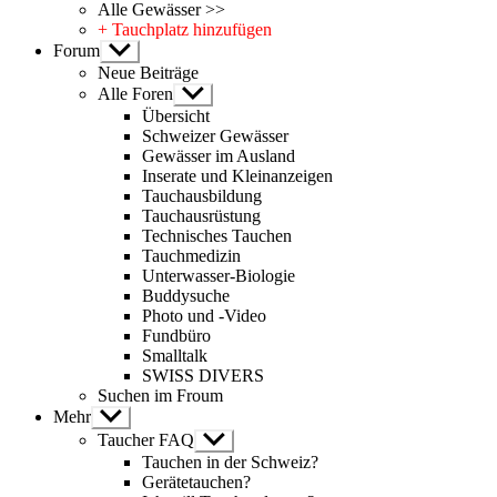
Alle Gewässer >>
+ Tauchplatz hinzufügen
Forum
Untermenü
anzeigen
Neue Beiträge
Alle Foren
Untermenü
anzeigen
Übersicht
Schweizer Gewässer
Gewässer im Ausland
Inserate und Kleinanzeigen
Tauchausbildung
Tauchausrüstung
Technisches Tauchen
Tauchmedizin
Unterwasser-Biologie
Buddysuche
Photo und -Video
Fundbüro
Smalltalk
SWISS DIVERS
Suchen im Froum
Mehr
Untermenü
anzeigen
Taucher FAQ
Untermenü
anzeigen
Tauchen in der Schweiz?
Gerätetauchen?