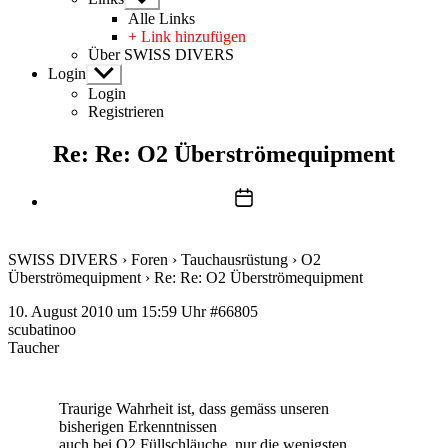
anzeigen
Alle Links
+ Link hinzufügen
Über SWISS DIVERS
Login
Untermenü
anzeigen
Login
Registrieren
Re: Re: O2 Überströmequipment
Beitragsdatum
SWISS DIVERS
›
Foren
›
Tauchausrüstung
›
O2
Überströmequipment
›
Re: Re: O2 Überströmequipment
10. August 2010 um 15:59 Uhr
#66805
scubatinoo
Taucher
Traurige Wahrheit ist, dass gemäss unseren
bisherigen Erkenntnissen
auch bei O2 Füllschläuche, nur die wenigsten