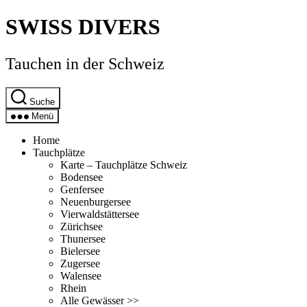
Direkt
SWISS DIVERS
zum
Inhalt
wechseln
Tauchen in der Schweiz
Suche
Menü
Home
Tauchplätze
Karte – Tauchplätze Schweiz
Bodensee
Genfersee
Neuenburgersee
Vierwaldstättersee
Zürichsee
Thunersee
Bielersee
Zugersee
Walensee
Rhein
Alle Gewässer >>