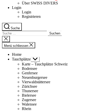
Über SWISS DIVERS
Login
Login
Registrieren
Suche
Suche
nach:
Suche
schliessen
Menü schliessen
Home
Tauchplätze
Untermenü
anzeigen
Karte – Tauchplätze Schweiz
Bodensee
Genfersee
Neuenburgersee
Vierwaldstättersee
Zürichsee
Thunersee
Bielersee
Zugersee
Walensee
Rhein