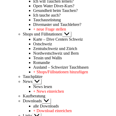
Ich will Tauchen lernen?
Open Water Diver-Kurs?
Gesundheit beim Tauchen?
Ich tauche auch?
Tauchausrüstung
Divemaster und Tauchlehrer?
+ neue Frage stellen
Shops und Füllstationen
Untermenü
anzeigen
Karte – Dive Centers Schweiz
Ostschweiz
Zentralschweiz und Zürich
Nordwestschweiz und Bern
Tessin und Wallis
Romandie
Ausland – Schweizer Tauchbasen
+ Shops/Füllstationen hinzufügen
Tauchplätze
News
Untermenü
anzeigen
News lesen
+ News einreichen
Kaufberatung
Downloads
Untermenü
anzeigen
alle Downloads
+ Download einreichen
Links
Untermenü