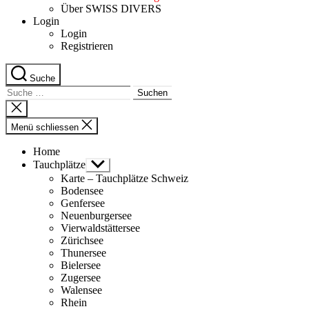
Über SWISS DIVERS
Login
Login
Registrieren
Suche
Suche
nach:
Suche
schliessen
Menü schliessen
Home
Tauchplätze
Untermenü
anzeigen
Karte – Tauchplätze Schweiz
Bodensee
Genfersee
Neuenburgersee
Vierwaldstättersee
Zürichsee
Thunersee
Bielersee
Zugersee
Walensee
Rhein