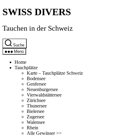
Direkt
SWISS DIVERS
zum
Inhalt
wechseln
Tauchen in der Schweiz
Suche
Menü
Home
Tauchplätze
Karte – Tauchplätze Schweiz
Bodensee
Genfersee
Neuenburgersee
Vierwaldstättersee
Zürichsee
Thunersee
Bielersee
Zugersee
Walensee
Rhein
Alle Gewässer >>