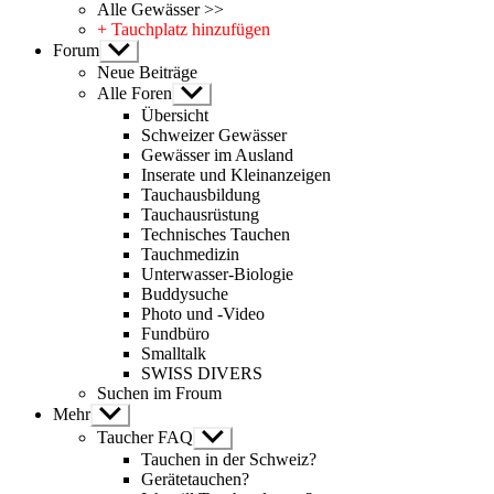
Alle Gewässer >>
+ Tauchplatz hinzufügen
Forum
Untermenü
anzeigen
Neue Beiträge
Alle Foren
Untermenü
anzeigen
Übersicht
Schweizer Gewässer
Gewässer im Ausland
Inserate und Kleinanzeigen
Tauchausbildung
Tauchausrüstung
Technisches Tauchen
Tauchmedizin
Unterwasser-Biologie
Buddysuche
Photo und -Video
Fundbüro
Smalltalk
SWISS DIVERS
Suchen im Froum
Mehr
Untermenü
anzeigen
Taucher FAQ
Untermenü
anzeigen
Tauchen in der Schweiz?
Gerätetauchen?