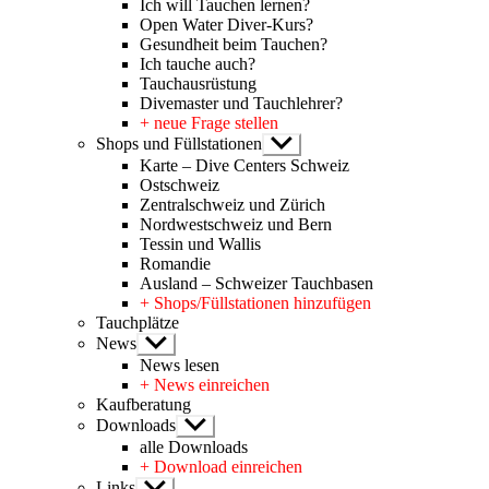
Ich will Tauchen lernen?
Open Water Diver-Kurs?
Gesundheit beim Tauchen?
Ich tauche auch?
Tauchausrüstung
Divemaster und Tauchlehrer?
+ neue Frage stellen
Shops und Füllstationen
Untermenü
anzeigen
Karte – Dive Centers Schweiz
Ostschweiz
Zentralschweiz und Zürich
Nordwestschweiz und Bern
Tessin und Wallis
Romandie
Ausland – Schweizer Tauchbasen
+ Shops/Füllstationen hinzufügen
Tauchplätze
News
Untermenü
anzeigen
News lesen
+ News einreichen
Kaufberatung
Downloads
Untermenü
anzeigen
alle Downloads
+ Download einreichen
Links
Untermenü