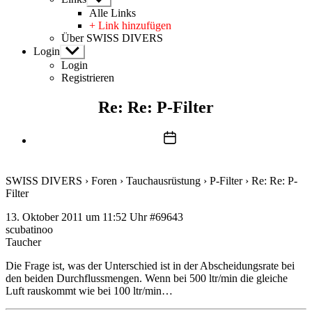
anzeigen
Alle Links
+ Link hinzufügen
Über SWISS DIVERS
Login
Untermenü
anzeigen
Login
Registrieren
Re: Re: P-Filter
Beitragsdatum
SWISS DIVERS
›
Foren
›
Tauchausrüstung
›
P-Filter
›
Re: Re: P-
Filter
13. Oktober 2011 um 11:52 Uhr
#69643
scubatinoo
Taucher
Die Frage ist, was der Unterschied ist in der Abscheidungsrate bei
den beiden Durchflussmengen. Wenn bei 500 ltr/min die gleiche
Luft rauskommt wie bei 100 ltr/min…