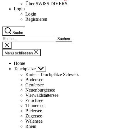
Über SWISS DIVERS
Login
Login
Registrieren
Suche
Suche
nach:
Suche
schliessen
Menü schliessen
Home
Tauchplätze
Untermenü
anzeigen
Karte – Tauchplätze Schweiz
Bodensee
Genfersee
Neuenburgersee
Vierwaldstättersee
Zürichsee
Thunersee
Bielersee
Zugersee
Walensee
Rhein