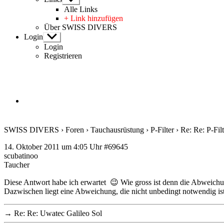
anzeigen
Alle Links
+ Link hinzufügen
Über SWISS DIVERS
Login
Untermenü
anzeigen
Login
Registrieren
SWISS DIVERS
›
Foren
›
Tauchausrüstung
›
P-Filter
›
Re: Re: P-Filt
14. Oktober 2011 um 4:05 Uhr
#69645
scubatinoo
Taucher
Diese Antwort habe ich erwartet 😉 Wie gross ist denn die Abweichun
Dazwischen liegt eine Abweichung, die nicht unbedingt notwendig i
→
Re: Re: Uwatec Galileo Sol