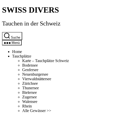
Direkt
SWISS DIVERS
zum
Inhalt
wechseln
Tauchen in der Schweiz
Suche
Menü
Home
Tauchplätze
Karte – Tauchplätze Schweiz
Bodensee
Genfersee
Neuenburgersee
Vierwaldstättersee
Zürichsee
Thunersee
Bielersee
Zugersee
Walensee
Rhein
Alle Gewässer >>