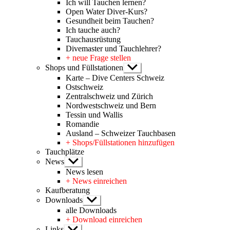
Ich will Tauchen lernen?
Open Water Diver-Kurs?
Gesundheit beim Tauchen?
Ich tauche auch?
Tauchausrüstung
Divemaster und Tauchlehrer?
+ neue Frage stellen
Shops und Füllstationen
Untermenü
anzeigen
Karte – Dive Centers Schweiz
Ostschweiz
Zentralschweiz und Zürich
Nordwestschweiz und Bern
Tessin und Wallis
Romandie
Ausland – Schweizer Tauchbasen
+ Shops/Füllstationen hinzufügen
Tauchplätze
News
Untermenü
anzeigen
News lesen
+ News einreichen
Kaufberatung
Downloads
Untermenü
anzeigen
alle Downloads
+ Download einreichen
Links
Untermenü