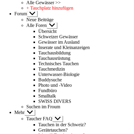
Alle Gewässer >>
+ Tauchplatz hinzufügen
Forum
Untermenü
anzeigen
Neue Beiträge
Alle Foren
Untermenü
anzeigen
Übersicht
Schweizer Gewässer
Gewässer im Ausland
Inserate und Kleinanzeigen
Tauchausbildung
Tauchausrüstung
Technisches Tauchen
Tauchmedizin
Unterwasser-Biologie
Buddysuche
Photo und -Video
Fundbüro
Smalltalk
SWISS DIVERS
Suchen im Froum
Mehr
Untermenü
anzeigen
Taucher FAQ
Untermenü
anzeigen
Tauchen in der Schweiz?
Gerätetauchen?