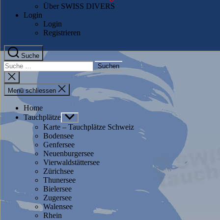
Über SWISS DIVERS
Login
Login
Registrieren
Suche
Suche
nach:
Suche
schliessen
Menü schliessen
Home
Tauchplätze
Untermenü
anzeigen
Karte – Tauchplätze Schweiz
Bodensee
Genfersee
Neuenburgersee
Vierwaldstättersee
Zürichsee
Thunersee
Bielersee
Zugersee
Walensee
Rhein