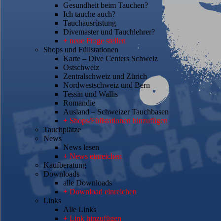
Gesundheit beim Tauchen?
Ich tauche auch?
Tauchausrüstung
Divemaster und Tauchlehrer?
+ neue Frage stellen
Shops und Füllstationen
Karte – Dive Centers Schweiz
Ostschweiz
Zentralschweiz und Zürich
Nordwestschweiz und Bern
Tessin und Wallis
Romandie
Ausland – Schweizer Tauchbasen
+ Shops/Füllstationen hinzufügen
Tauchplätze
News
News lesen
+ News einreichen
Kaufberatung
Downloads
alle Downloads
+ Download einreichen
Links
Alle Links
+ Link hinzufügen