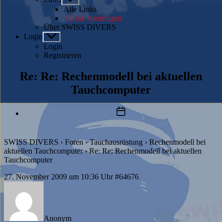
anzeigen
Alle Links
+ Link hinzufügen
Über SWISS DIVERS
Login
Untermenü
anzeigen
Login
Registrieren
Re: Re: Rechenmodell bei aktuellen
Tauchcomputer
Beitragsdatum
SWISS DIVERS
›
Foren
›
Tauchausrüstung
›
Rechenmodell bei
aktuellen Tauchcomputer
›
Re: Re: Rechenmodell bei aktuellen
Tauchcomputer
27. November 2009 um 10:36 Uhr
#64676
Anonym