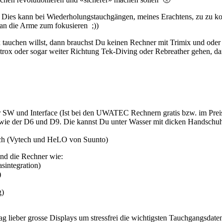
ies kann bei Wiederholungstauchgängen, meines Erachtens, zu zu kon
man die Arme zum fokusieren ;))
 tauchen willst, dann brauchst Du keinen Rechner mit Trimix und ode
Nitrox oder sogar weiter Richtung Tek-Diving oder Rebreather gehen, 
 SW und Interface (Ist bei den UWATEC Rechnern gratis bzw. im Preis 
wie der D6 und D9. Die kannst Du unter Wasser mit dicken Handschuh
eich (Vytech und HeLO von Suunto)
ind die Rechner wie:
sintegration)
)
g)
ag lieber grosse Displays um stressfrei die wichtigsten Tauchgangsda