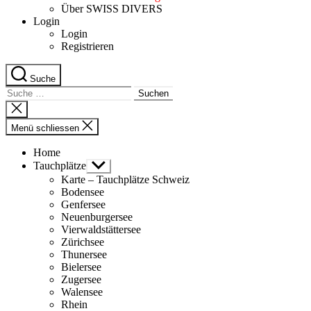
Über SWISS DIVERS
Login
Login
Registrieren
Suche
Suche
nach:
Suche
schliessen
Menü schliessen
Home
Tauchplätze
Untermenü
anzeigen
Karte – Tauchplätze Schweiz
Bodensee
Genfersee
Neuenburgersee
Vierwaldstättersee
Zürichsee
Thunersee
Bielersee
Zugersee
Walensee
Rhein