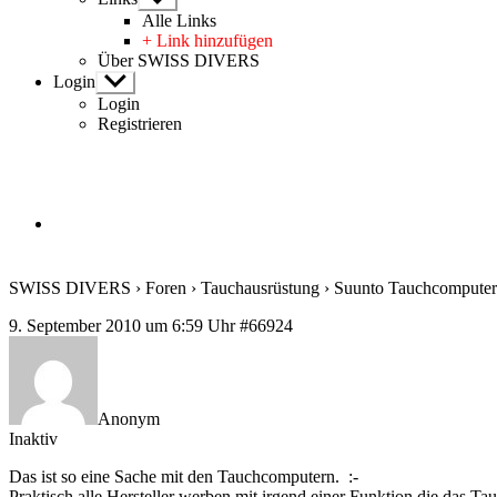
anzeigen
Alle Links
+ Link hinzufügen
Über SWISS DIVERS
Login
Untermenü
anzeigen
Login
Registrieren
SWISS DIVERS
›
Foren
›
Tauchausrüstung
›
Suunto Tauchcomputer
9. September 2010 um 6:59 Uhr
#66924
Anonym
Inaktiv
Das ist so eine Sache mit den Tauchcomputern. :-
Praktisch alle Hersteller werben mit irgend einer Funktion die das T