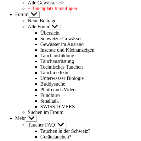
Alle Gewässer >>
+ Tauchplatz hinzufügen
Forum
Untermenü
anzeigen
Neue Beiträge
Alle Foren
Untermenü
anzeigen
Übersicht
Schweizer Gewässer
Gewässer im Ausland
Inserate und Kleinanzeigen
Tauchausbildung
Tauchausrüstung
Technisches Tauchen
Tauchmedizin
Unterwasser-Biologie
Buddysuche
Photo und -Video
Fundbüro
Smalltalk
SWISS DIVERS
Suchen im Froum
Mehr
Untermenü
anzeigen
Taucher FAQ
Untermenü
anzeigen
Tauchen in der Schweiz?
Gerätetauchen?