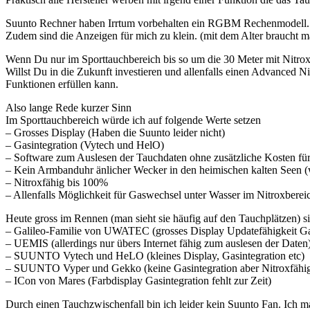
Suunto Rechner haben Irrtum vorbehalten ein RGBM Rechenmodell. D
Zudem sind die Anzeigen für mich zu klein. (mit dem Alter braucht 
Wenn Du nur im Sporttauchbereich bis so um die 30 Meter mit Nitrox
Willst Du in die Zukunft investieren und allenfalls einen Advanced 
Funktionen erfüllen kann.
Also lange Rede kurzer Sinn
Im Sporttauchbereich würde ich auf folgende Werte setzen
– Grosses Display (Haben die Suunto leider nicht)
– Gasintegration (Vytech und HelO)
– Software zum Auslesen der Tauchdaten ohne zusätzliche Kosten für
– Kein Armbanduhr änlicher Wecker in den heimischen kalten Seen (
– Nitroxfähig bis 100%
– Allenfalls Möglichkeit für Gaswechsel unter Wasser im Nitroxber
Heute gross im Rennen (man sieht sie häufig auf den Tauchplätzen) s
– Galileo-Familie von UWATEC (grosses Display Updatefähigkeit Ga
– UEMIS (allerdings nur übers Internet fähig zum auslesen der Daten
– SUUNTO Vytech und HeLO (kleines Display, Gasintegration etc)
– SUUNTO Vyper und Gekko (keine Gasintegration aber Nitroxfähi
– ICon von Mares (Farbdisplay Gasintegration fehlt zur Zeit)
Durch einen Tauchzwischenfall bin ich leider kein Suunto Fan. Ich m