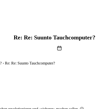
Re: Re: Suunto Tauchcomputer?
Beitragsdatum
?
›
Re: Re: Suunto Tauchcomputer?
auchen revolutionieren und «sicherer» machen sollen 🙁