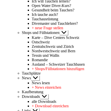
Ich will Tauchen lernen?
Open Water Diver-Kurs?
Gesundheit beim Tauchen?
Ich tauche auch?
Tauchausrüstung
Divemaster und Tauchlehrer?
+ neue Frage stellen
Shops und Füllstationen
Untermenü
anzeigen
Karte – Dive Centers Schweiz
Ostschweiz
Zentralschweiz und Zürich
Nordwestschweiz und Bern
Tessin und Wallis
Romandie
Ausland – Schweizer Tauchbasen
+ Shops/Füllstationen hinzufügen
Tauchplätze
News
Untermenü
anzeigen
News lesen
+ News einreichen
Kaufberatung
Downloads
Untermenü
anzeigen
alle Downloads
+ Download einreichen
Links
Untermenü