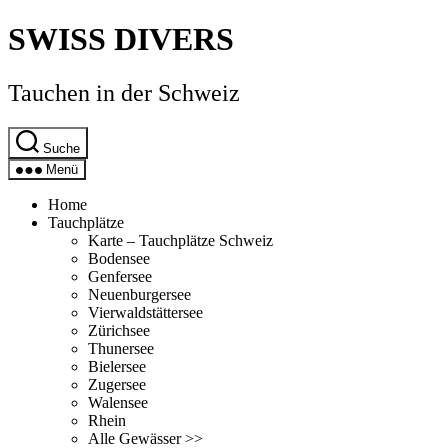
Direkt
SWISS DIVERS
zum
Inhalt
wechseln
Tauchen in der Schweiz
Suche
Menü
Home
Tauchplätze
Karte – Tauchplätze Schweiz
Bodensee
Genfersee
Neuenburgersee
Vierwaldstättersee
Zürichsee
Thunersee
Bielersee
Zugersee
Walensee
Rhein
Alle Gewässer >>