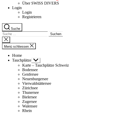
Über SWISS DIVERS
Login
Login
Registrieren
Suche
Suche
nach:
Suche
schliessen
Menü schliessen
Home
Tauchplätze
Untermenü
anzeigen
Karte – Tauchplätze Schweiz
Bodensee
Genfersee
Neuenburgersee
Vierwaldstättersee
Zürichsee
Thunersee
Bielersee
Zugersee
Walensee
Rhein