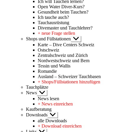
Ich will Tauchen lernen?
Open Water Diver-Kurs?
Gesundheit beim Tauchen?
Ich tauche auch?
Tauchausrüstung
Divemaster und Tauchlehrer?
+ neue Frage stellen
Shops und Füllstationen
Untermenü
anzeigen
Karte – Dive Centers Schweiz
Ostschweiz
Zentralschweiz und Zürich
Nordwestschweiz und Bern
Tessin und Wallis
Romandie
Ausland – Schweizer Tauchbasen
+ Shops/Füllstationen hinzufügen
Tauchplätze
News
Untermenü
anzeigen
News lesen
+ News einreichen
Kaufberatung
Downloads
Untermenü
anzeigen
alle Downloads
+ Download einreichen
Links
Untermenü