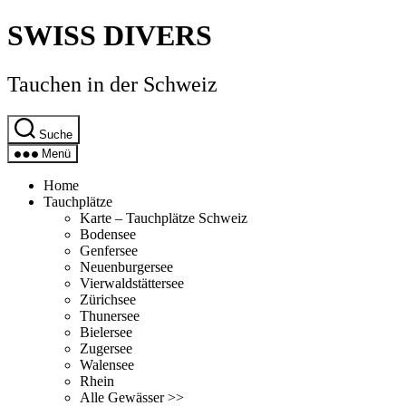
Direkt
SWISS DIVERS
zum
Inhalt
wechseln
Tauchen in der Schweiz
Suche
Menü
Home
Tauchplätze
Karte – Tauchplätze Schweiz
Bodensee
Genfersee
Neuenburgersee
Vierwaldstättersee
Zürichsee
Thunersee
Bielersee
Zugersee
Walensee
Rhein
Alle Gewässer >>