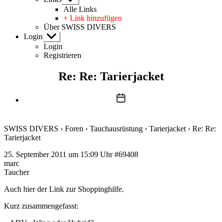
anzeigen
Alle Links
+ Link hinzufügen
Über SWISS DIVERS
Login
Untermenü
anzeigen
Login
Registrieren
Re: Re: Tarierjacket
Beitragsdatum
SWISS DIVERS
›
Foren
›
Tauchausrüstung
›
Tarierjacket
›
Re: Re:
Tarierjacket
25. September 2011 um 15:09 Uhr
#69408
marc
Taucher
Auch hier der Link zur
Shoppinghilfe
.
Kurz zusammengefasst: