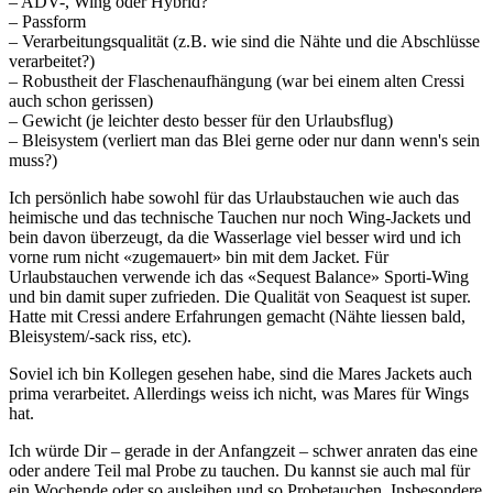
– ADV-, Wing oder Hybrid?
– Passform
– Verarbeitungsqualität (z.B. wie sind die Nähte und die Abschlüsse
verarbeitet?)
– Robustheit der Flaschenaufhängung (war bei einem alten Cressi
auch schon gerissen)
– Gewicht (je leichter desto besser für den Urlaubsflug)
– Bleisystem (verliert man das Blei gerne oder nur dann wenn's sein
muss?)
Ich persönlich habe sowohl für das Urlaubstauchen wie auch das
heimische und das technische Tauchen nur noch Wing-Jackets und
bein davon überzeugt, da die Wasserlage viel besser wird und ich
vorne rum nicht «zugemauert» bin mit dem Jacket. Für
Urlaubstauchen verwende ich das «Sequest Balance» Sporti-Wing
und bin damit super zufrieden. Die Qualität von Seaquest ist super.
Hatte mit Cressi andere Erfahrungen gemacht (Nähte liessen bald,
Bleisystem/-sack riss, etc).
Soviel ich bin Kollegen gesehen habe, sind die Mares Jackets auch
prima verarbeitet. Allerdings weiss ich nicht, was Mares für Wings
hat.
Ich würde Dir – gerade in der Anfangzeit – schwer anraten das eine
oder andere Teil mal Probe zu tauchen. Du kannst sie auch mal für
ein Wochende oder so ausleihen und so Probetauchen. Insbesondere