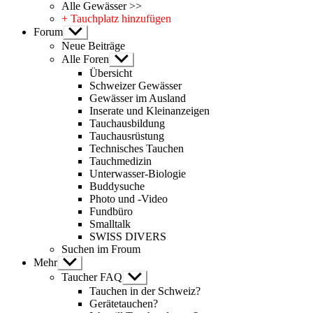
Alle Gewässer >>
+ Tauchplatz hinzufügen
Forum
Untermenü
anzeigen
Neue Beiträge
Alle Foren
Untermenü
anzeigen
Übersicht
Schweizer Gewässer
Gewässer im Ausland
Inserate und Kleinanzeigen
Tauchausbildung
Tauchausrüstung
Technisches Tauchen
Tauchmedizin
Unterwasser-Biologie
Buddysuche
Photo und -Video
Fundbüro
Smalltalk
SWISS DIVERS
Suchen im Froum
Mehr
Untermenü
anzeigen
Taucher FAQ
Untermenü
anzeigen
Tauchen in der Schweiz?
Gerätetauchen?