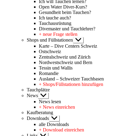
Ich will Tauchen lernen?
Open Water Diver-Kurs?
Gesundheit beim Tauchen?
Ich tauche auch?
Tauchausrüstung
Divemaster und Tauchlehrer?
+ neue Frage stellen
Shops und Füllstationen
Untermenü
anzeigen
Karte – Dive Centers Schweiz
Ostschweiz
Zentralschweiz und Zürich
Nordwestschweiz und Bern
Tessin und Wallis
Romandie
Ausland – Schweizer Tauchbasen
+ Shops/Füllstationen hinzufügen
Tauchplätze
News
Untermenü
anzeigen
News lesen
+ News einreichen
Kaufberatung
Downloads
Untermenü
anzeigen
alle Downloads
+ Download einreichen
Links
Untermenü