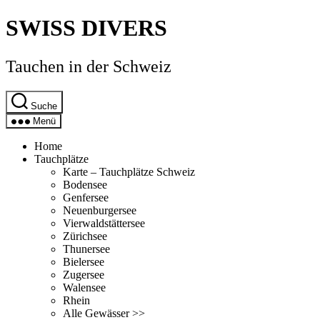
Direkt
SWISS DIVERS
zum
Inhalt
wechseln
Tauchen in der Schweiz
Suche
Menü
Home
Tauchplätze
Karte – Tauchplätze Schweiz
Bodensee
Genfersee
Neuenburgersee
Vierwaldstättersee
Zürichsee
Thunersee
Bielersee
Zugersee
Walensee
Rhein
Alle Gewässer >>