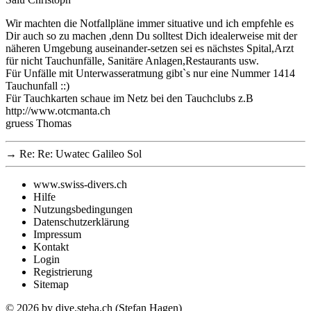
Wir machten die Notfallpläne immer situative und ich empfehle es
Dir auch so zu machen ,denn Du solltest Dich idealerweise mit der
näheren Umgebung auseinander-setzen sei es nächstes Spital,Arzt
für nicht Tauchunfälle, Sanitäre Anlagen,Restaurants usw.
Für Unfälle mit Unterwasseratmung gibt`s nur eine Nummer 1414
Tauchunfall
::)
Für Tauchkarten schaue im Netz bei den Tauchclubs z.B
http://www.otcmanta.ch
gruess Thomas
→
Re: Re: Uwatec Galileo Sol
www.swiss-divers.ch
Hilfe
Nutzungsbedingungen
Datenschutzerklärung
Impressum
Kontakt
Login
Registrierung
Sitemap
© 2026
by dive.steha.ch (Stefan Hagen)