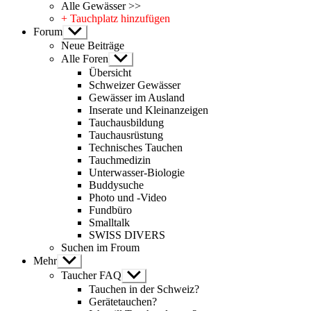
Alle Gewässer >>
+ Tauchplatz hinzufügen
Forum
Untermenü
anzeigen
Neue Beiträge
Alle Foren
Untermenü
anzeigen
Übersicht
Schweizer Gewässer
Gewässer im Ausland
Inserate und Kleinanzeigen
Tauchausbildung
Tauchausrüstung
Technisches Tauchen
Tauchmedizin
Unterwasser-Biologie
Buddysuche
Photo und -Video
Fundbüro
Smalltalk
SWISS DIVERS
Suchen im Froum
Mehr
Untermenü
anzeigen
Taucher FAQ
Untermenü
anzeigen
Tauchen in der Schweiz?
Gerätetauchen?