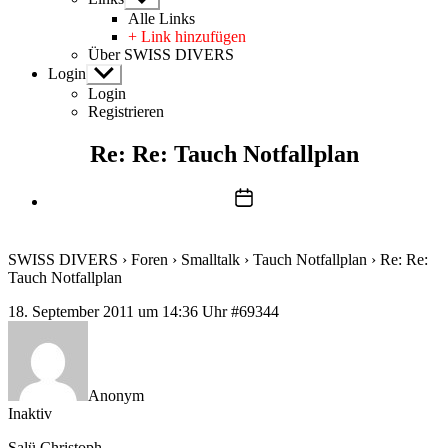
anzeigen
Alle Links
+ Link hinzufügen
Über SWISS DIVERS
Login
Untermenü
anzeigen
Login
Registrieren
Re: Re: Tauch Notfallplan
Beitragsdatum
SWISS DIVERS
›
Foren
›
Smalltalk
›
Tauch Notfallplan
›
Re: Re:
Tauch Notfallplan
18. September 2011 um 14:36 Uhr
#69344
Anonym
Inaktiv
Salü Christoph