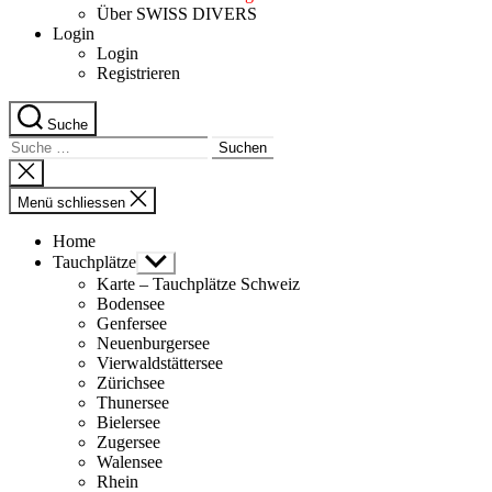
Über SWISS DIVERS
Login
Login
Registrieren
Suche
Suche
nach:
Suche
schliessen
Menü schliessen
Home
Tauchplätze
Untermenü
anzeigen
Karte – Tauchplätze Schweiz
Bodensee
Genfersee
Neuenburgersee
Vierwaldstättersee
Zürichsee
Thunersee
Bielersee
Zugersee
Walensee
Rhein