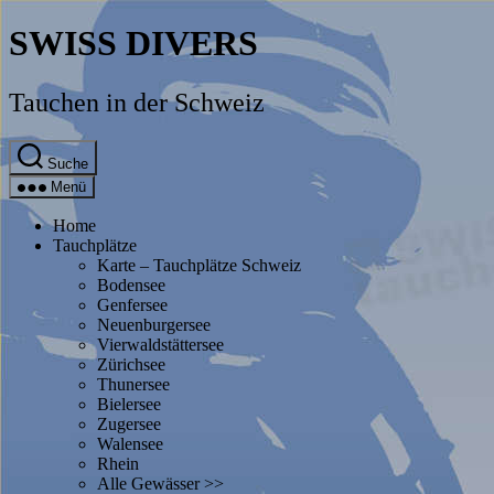
Direkt
SWISS DIVERS
zum
Inhalt
wechseln
Tauchen in der Schweiz
Suche
Menü
Home
Tauchplätze
Karte – Tauchplätze Schweiz
Bodensee
Genfersee
Neuenburgersee
Vierwaldstättersee
Zürichsee
Thunersee
Bielersee
Zugersee
Walensee
Rhein
Alle Gewässer >>