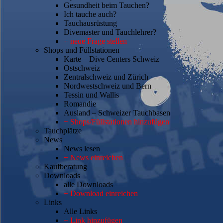
Gesundheit beim Tauchen?
Ich tauche auch?
Tauchausrüstung
Divemaster und Tauchlehrer?
+ neue Frage stellen
Shops und Füllstationen
Karte – Dive Centers Schweiz
Ostschweiz
Zentralschweiz und Zürich
Nordwestschweiz und Bern
Tessin und Wallis
Romandie
Ausland – Schweizer Tauchbasen
+ Shops/Füllstationen hinzufügen
Tauchplätze
News
News lesen
+ News einreichen
Kaufberatung
Downloads
alle Downloads
+ Download einreichen
Links
Alle Links
+ Link hinzufügen