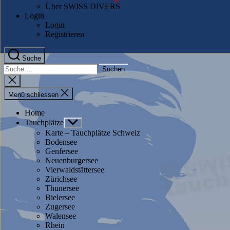
Über SWISS DIVERS
Login
Login
Registrieren
Suche
Suche
nach:
Suche
schliessen
Menü schliessen
Home
Tauchplätze
Untermenü
anzeigen
Karte – Tauchplätze Schweiz
Bodensee
Genfersee
Neuenburgersee
Vierwaldstättersee
Zürichsee
Thunersee
Bielersee
Zugersee
Walensee
Rhein