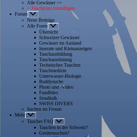
Alle Gewässer >>
+ Tauchplatz hinzufügen
Forum
Untermenü
anzeigen
Neue Beiträge
Alle Foren
Untermenü
anzeigen
Übersicht
Schweizer Gewässer
Gewässer im Ausland
Inserate und Kleinanzeigen
Tauchausbildung
Tauchausrüstung
Technisches Tauchen
Tauchmedizin
Unterwasser-Biologie
Buddysuche
Photo und -Video
Fundbüro
Smalltalk
SWISS DIVERS
Suchen im Froum
Mehr
Untermenü
anzeigen
Taucher FAQ
Untermenü
anzeigen
Tauchen in der Schweiz?
Gerätetauchen?