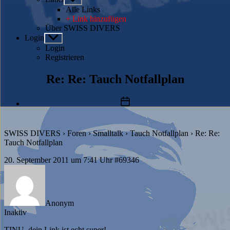
anzeigen
Alle Links
+ Link hinzufügen
Über SWISS DIVERS
Login
Untermenü
anzeigen
Login
Registrieren
Re: Re: Tauch Notfallplan
Beitragsdatum
SWISS DIVERS
›
Foren
›
Smalltalk
›
Tauch Notfallplan
›
Re: Re:
Tauch Notfallplan
20. September 2011 um 7:41 Uhr
#69346
Anonym
Inaktiv
TINU, dein Link ist echt super!