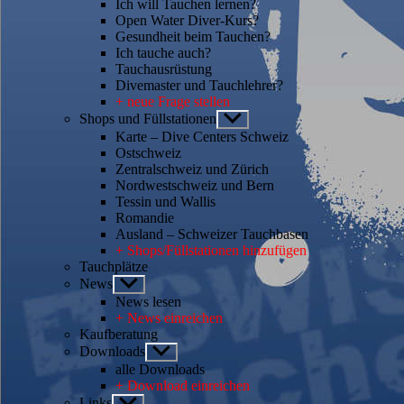
Ich will Tauchen lernen?
Open Water Diver-Kurs?
Gesundheit beim Tauchen?
Ich tauche auch?
Tauchausrüstung
Divemaster und Tauchlehrer?
+ neue Frage stellen
Shops und Füllstationen
Untermenü
anzeigen
Karte – Dive Centers Schweiz
Ostschweiz
Zentralschweiz und Zürich
Nordwestschweiz und Bern
Tessin und Wallis
Romandie
Ausland – Schweizer Tauchbasen
+ Shops/Füllstationen hinzufügen
Tauchplätze
News
Untermenü
anzeigen
News lesen
+ News einreichen
Kaufberatung
Downloads
Untermenü
anzeigen
alle Downloads
+ Download einreichen
Links
Untermenü