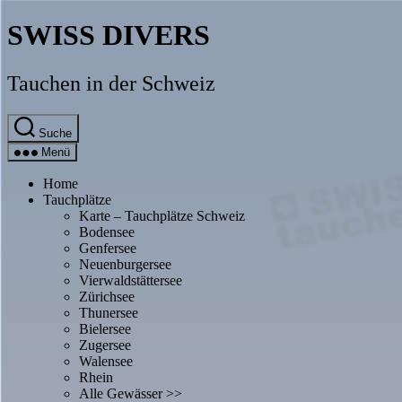
Direkt
SWISS DIVERS
zum
Inhalt
wechseln
Tauchen in der Schweiz
Suche
Menü
Home
Tauchplätze
Karte – Tauchplätze Schweiz
Bodensee
Genfersee
Neuenburgersee
Vierwaldstättersee
Zürichsee
Thunersee
Bielersee
Zugersee
Walensee
Rhein
Alle Gewässer >>