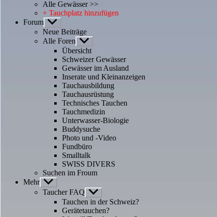
Alle Gewässer >>
+ Tauchplatz hinzufügen
Forum
Untermenü
anzeigen
Neue Beiträge
Alle Foren
Untermenü
anzeigen
Übersicht
Schweizer Gewässer
Gewässer im Ausland
Inserate und Kleinanzeigen
Tauchausbildung
Tauchausrüstung
Technisches Tauchen
Tauchmedizin
Unterwasser-Biologie
Buddysuche
Photo und -Video
Fundbüro
Smalltalk
SWISS DIVERS
Suchen im Froum
Mehr
Untermenü
anzeigen
Taucher FAQ
Untermenü
anzeigen
Tauchen in der Schweiz?
Gerätetauchen?