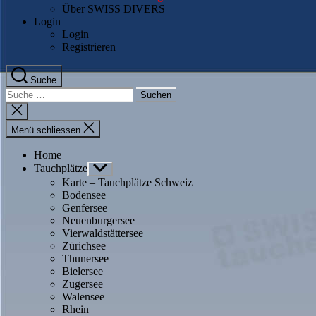
Über SWISS DIVERS
Login
Login
Registrieren
Suche
Suche
nach:
Suche
schliessen
Menü schliessen
Home
Tauchplätze
Untermenü
anzeigen
Karte – Tauchplätze Schweiz
Bodensee
Genfersee
Neuenburgersee
Vierwaldstättersee
Zürichsee
Thunersee
Bielersee
Zugersee
Walensee
Rhein