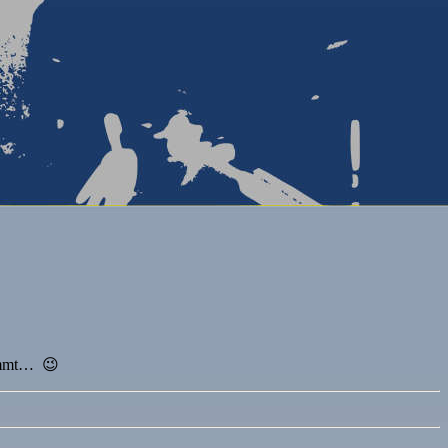
timmt… 😉