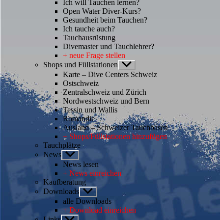
Ich will Tauchen lernen?
Open Water Diver-Kurs?
Gesundheit beim Tauchen?
Ich tauche auch?
Tauchausrüstung
Divemaster und Tauchlehrer?
+ neue Frage stellen
Shops und Füllstationen
Untermenü
anzeigen
Karte – Dive Centers Schweiz
Ostschweiz
Zentralschweiz und Zürich
Nordwestschweiz und Bern
Tessin und Wallis
Romandie
Ausland – Schweizer Tauchbasen
+ Shops/Füllstationen hinzufügen
Tauchplätze
News
Untermenü
anzeigen
News lesen
+ News einreichen
Kaufberatung
Downloads
Untermenü
anzeigen
alle Downloads
+ Download einreichen
Links
Untermenü