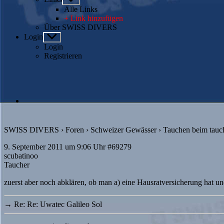
anzeigen
Alle Links
+ Link hinzufügen
Über SWISS DIVERS
Login
Untermenü
anzeigen
Login
Registrieren
SWISS DIVERS
›
Foren
›
Schweizer Gewässer
›
Tauchen beim tauchp
9. September 2011 um 9:06 Uhr
#69279
scubatinoo
Taucher
zuerst aber noch abklären, ob man a) eine Hausratversicherung hat 
→
Re: Re: Uwatec Galileo Sol