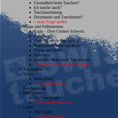
Gesundheit beim Tauchen?
Ich tauche auch?
Tauchausrüstung
Divemaster und Tauchlehrer?
+ neue Frage stellen
Shops und Füllstationen
Karte – Dive Centers Schweiz
Ostschweiz
Zentralschweiz und Zürich
Nordwestschweiz und Bern
Tessin und Wallis
Romandie
Ausland – Schweizer Tauchbasen
+ Shops/Füllstationen hinzufügen
Tauchplätze
News
News lesen
+ News einreichen
Kaufberatung
Downloads
alle Downloads
+ Download einreichen
Links
Alle Links
+ Link hinzufügen