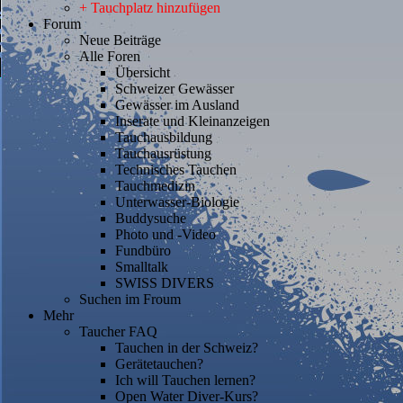
+ Tauchplatz hinzufügen
Forum
Neue Beiträge
Alle Foren
Übersicht
Schweizer Gewässer
Gewässer im Ausland
Inserate und Kleinanzeigen
Tauchausbildung
Tauchausrüstung
Technisches Tauchen
Tauchmedizin
Unterwasser-Biologie
Buddysuche
Photo und -Video
Fundbüro
Smalltalk
SWISS DIVERS
Suchen im Froum
Mehr
Taucher FAQ
Tauchen in der Schweiz?
Gerätetauchen?
Ich will Tauchen lernen?
Open Water Diver-Kurs?