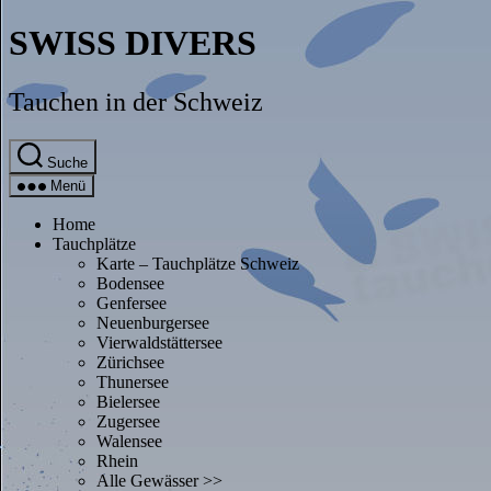
Direkt
SWISS DIVERS
zum
Inhalt
wechseln
Tauchen in der Schweiz
Suche
Menü
Home
Tauchplätze
Karte – Tauchplätze Schweiz
Bodensee
Genfersee
Neuenburgersee
Vierwaldstättersee
Zürichsee
Thunersee
Bielersee
Zugersee
Walensee
Rhein
Alle Gewässer >>