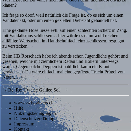
klauen?
Ich frage so doof, weil natürlich die Frage ist, ob es sich um einen
Vandalenakt, oder um einen gezielten Diebstahl gehandelt hat.
Eine geklaute Hose liesse evtl. auf einen schlechten Scherz in Zshg.
mit Vandalismus schliessen… hier würde es dann wohl reichen
allfällige Wertsachen im Handschuhfach einzuschliessen, resp. gut
zu verstecken.
Beim HB Rorschach habe ich abends schon Jugendliche gehört und
gesehen, welche mit ziemlichem Radau und Böllern unterwegs
waren. Gegen solche Deppen ist natürlich kaum ein Kraut
gewachsen. Da wäre einfach mal eine gepflegte Tracht Prügel von
Nöten… >:(
→
Re: Re: Uwatec Galileo Sol
www.swiss-divers.ch
Hilfe
Nutzungsbedingungen
Datenschutzerklärung
Impressum
Kontakt