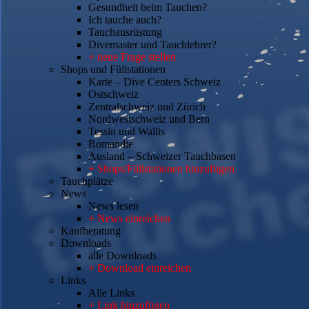
Gesundheit beim Tauchen?
Ich tauche auch?
Tauchausrüstung
Divemaster und Tauchlehrer?
+ neue Frage stellen
Shops und Füllstationen
Karte – Dive Centers Schweiz
Ostschweiz
Zentralschweiz und Zürich
Nordwestschweiz und Bern
Tessin und Wallis
Romandie
Ausland – Schweizer Tauchbasen
+ Shops/Füllstationen hinzufügen
Tauchplätze
News
News lesen
+ News einreichen
Kaufberatung
Downloads
alle Downloads
+ Download einreichen
Links
Alle Links
+ Link hinzufügen