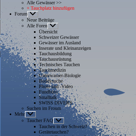
Alle Gewässer >>
+ Tauchplatz hinzufügen
Forum
Untermenü
anzeigen
Neue Beiträge
Alle Foren
Untermenü
anzeigen
Übersicht
Schweizer Gewässer
Gewässer im Ausland
Inserate und Kleinanzeigen
Tauchausbildung
Tauchausrüstung
Technisches Tauchen
Tauchmedizin
Unterwasser-Biologie
Buddysuche
Photo und -Video
Fundbüro
Smalltalk
SWISS DIVERS
Suchen im Froum
Mehr
Untermenü
anzeigen
Taucher FAQ
Untermenü
anzeigen
Tauchen in der Schweiz?
Gerätetauchen?