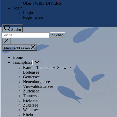
Über SWISS DIVERS
Login
Login
Registrieren
Suche
Suche
nach:
Suche
schliessen
Menü schliessen
Home
Tauchplätze
Untermenü
anzeigen
Karte – Tauchplätze Schweiz
Bodensee
Genfersee
Neuenburgersee
Vierwaldstättersee
Zürichsee
Thunersee
Bielersee
Zugersee
Walensee
Rhein