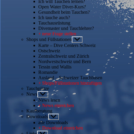
Ich will Tauchen lernen?
Open Water Diver-Kurs?
Gesundheit beim Tauchen?
Ich tauche auch?
Tauchausrüstung
Divemaster und Tauchlehrer?
+ neue Frage stellen
Shops und Füllstationen
Untermenü
anzeigen
Karte – Dive Centers Schweiz
Ostschweiz
Zentralschweiz und Zürich
Nordwestschweiz und Bern
Tessin und Wallis
Romandie
Ausland – Schweizer Tauchbasen
+ Shops/Füllstationen hinzufügen
Tauchplätze
News
Untermenü
anzeigen
News lesen
+ News einreichen
Kaufberatung
Downloads
Untermenü
anzeigen
alle Downloads
+ Download einreichen
Links
Untermenü