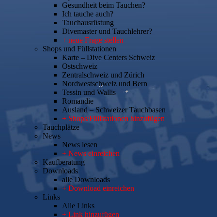
Gesundheit beim Tauchen?
Ich tauche auch?
Tauchausrüstung
Divemaster und Tauchlehrer?
+ neue Frage stellen
Shops und Füllstationen
Karte – Dive Centers Schweiz
Ostschweiz
Zentralschweiz und Zürich
Nordwestschweiz und Bern
Tessin und Wallis
Romandie
Ausland – Schweizer Tauchbasen
+ Shops/Füllstationen hinzufügen
Tauchplätze
News
News lesen
+ News einreichen
Kaufberatung
Downloads
alle Downloads
+ Download einreichen
Links
Alle Links
+ Link hinzufügen