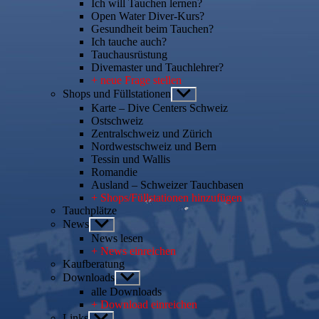
Ich will Tauchen lernen?
Open Water Diver-Kurs?
Gesundheit beim Tauchen?
Ich tauche auch?
Tauchausrüstung
Divemaster und Tauchlehrer?
+ neue Frage stellen
Shops und Füllstationen
Untermenü
anzeigen
Karte – Dive Centers Schweiz
Ostschweiz
Zentralschweiz und Zürich
Nordwestschweiz und Bern
Tessin und Wallis
Romandie
Ausland – Schweizer Tauchbasen
+ Shops/Füllstationen hinzufügen
Tauchplätze
News
Untermenü
anzeigen
News lesen
+ News einreichen
Kaufberatung
Downloads
Untermenü
anzeigen
alle Downloads
+ Download einreichen
Links
Untermenü