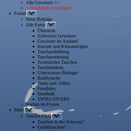
Alle Gewässer >>
+ Tauchplatz hinzufügen
Forum
Untermenü
anzeigen
Neue Beiträge
Alle Foren
Untermenü
anzeigen
Übersicht
Schweizer Gewässer
Gewässer im Ausland
Inserate und Kleinanzeigen
Tauchausbildung
Tauchausrüstung
Technisches Tauchen
Tauchmedizin
Unterwasser-Biologie
Buddysuche
Photo und -Video
Fundbüro
Smalltalk
SWISS DIVERS
Suchen im Froum
Mehr
Untermenü
anzeigen
Taucher FAQ
Untermenü
anzeigen
Tauchen in der Schweiz?
Gerätetauchen?