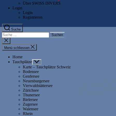
Über SWISS DIVERS
Login
Login
Registrieren
Suche
Suche
nach:
Suche
schliessen
Menü schliessen
Home
Tauchplätze
Untermenü
anzeigen
Karte – Tauchplätze Schweiz
Bodensee
Genfersee
Neuenburgersee
Vierwaldstättersee
Zürichsee
Thunersee
Bielersee
Zugersee
Walensee
Rhein