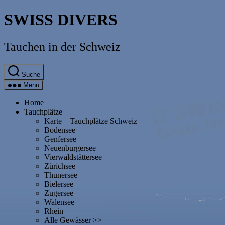
Direkt
SWISS DIVERS
zum
Inhalt
wechseln
Tauchen in der Schweiz
Suche
Menü
Home
Tauchplätze
Karte – Tauchplätze Schweiz
Bodensee
Genfersee
Neuenburgersee
Vierwaldstättersee
Zürichsee
Thunersee
Bielersee
Zugersee
Walensee
Rhein
Alle Gewässer >>