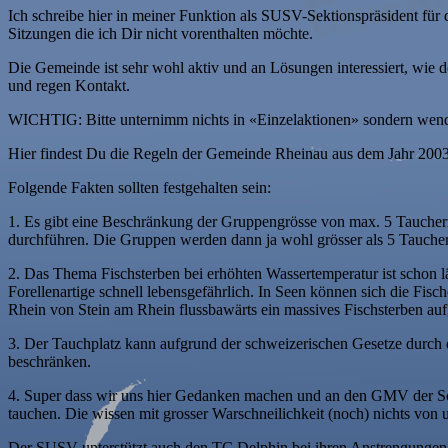
Ich schreibe hier in meiner Funktion als
SUSV
-Sektionspräsident für
Sitzungen die ich Dir nicht vorenthalten möchte.
Die Gemeinde ist sehr wohl aktiv und an Lösungen interessiert, wie
und regen Kontakt.
WICHTIG: Bitte unternimm nichts in «Einzelaktionen» sondern wen
Hier findest Du die
Regeln der Gemeinde Rheinau
aus dem Jahr 2003
Folgende Fakten sollten festgehalten sein:
1. Es gibt eine Beschränkung der Gruppengrösse von max. 5 Tauchern
durchführen. Die Gruppen werden dann ja wohl grösser als 5 Tauche
2. Das Thema Fischsterben bei erhöhten Wassertemperatur ist schon l
Forellenartige schnell lebensgefährlich. In Seen können sich die Fisc
Rhein von Stein am Rhein flussbawärts ein massives Fischsterben au
3. Der Tauchplatz kann aufgrund der schweizerischen Gesetze durc
beschränken.
4. Super dass wir uns hier Gedanken machen und an den GMV der Sch
tauchen. Die wissen mit grosser Warschneilichkeit (noch) nichts v
Der SUSV unterstützt auch den TC Delphin bei ihren Anstrengungen die