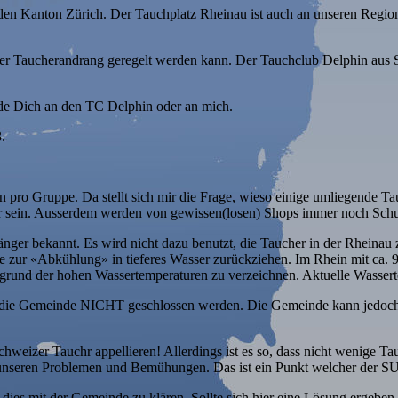
 den Kanton Zürich. Der Tauchplatz Rheinau ist auch an unseren Regio
 der Taucherandrang geregelt werden kann. Der Tauchclub Delphin aus 
de Dich an den TC Delphin oder an mich.
.
 pro Gruppe. Da stellt sich mir die Frage, wieso einige umliegende T
r sein. Ausserdem werden von gewissen(losen) Shops immer noch Schu
änger bekannt. Es wird nicht dazu benutzt, die Taucher in der Rheinau 
he zur «Abkühlung» in tieferes Wasser zurückziehen. Im Rhein mit ca. 9
fgrund der hohen Wassertemperaturen zu verzeichnen.
Aktuelle Wassert
h die Gemeinde NICHT geschlossen werden. Die Gemeinde kann jedoch
weizer Tauchr appellieren! Allerdings ist es so, dass nicht wenige T
on unseren Problemen und Bemühungen. Das ist ein Punkt welcher der 
s mit der Gemeinde zu klären. Sollte sich hier eine Lösung ergeben, w