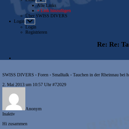
anzeigen
Alle Links
+ Link hinzufügen
Über SWISS DIVERS
Login
Untermenü
anzeigen
Login
Registrieren
Re: Re: T
SWISS DIVERS
›
Foren
›
Smalltalk
›
Tauchen in der Rheinnau bei 
2. Mai 2013 um 10:57 Uhr
#72029
Anonym
Inaktiv
Hi zusammen