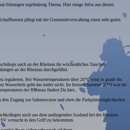
nal-Sitzungen regelmässig Thema. Hier einige Infos aus diesen
Schaffhausen pflegt mit der Gemeindeverwaltung einen sehr guten
auchshops auch an der Rheinau ihr wöchentliches Tauchen
lungen an der Rheinau durchgeführt.
zu regulieren. Bei Wassertemperaturen über 20°C wird es grade für
m Wassertiefe geht das leider nicht. Im heissen
Sommer 2003
war im
emperaturen der Rheinau findest Du hier
..
 den Zugang zur Salmenwiese und eben die Parkplatzmöglichkeiten
auchkollegen auch aus dem umliegenden Ausland bei der Rheinau
SUSV versucht in den Griff zu bekommen.
erdet ihr es sicher sehr rasch erfahren.