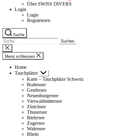
Über SWISS DIVERS
Login
Login
Registrieren
Suche
Suche
nach:
Suche
schliessen
Menü schliessen
Home
Tauchplätze
Untermenü
anzeigen
Karte – Tauchplätze Schweiz
Bodensee
Genfersee
Neuenburgersee
Vierwaldstättersee
Zürichsee
Thunersee
Bielersee
Zugersee
Walensee
Rhein