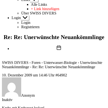
anzeigen
Alle Links
+ Link hinzufügen
Über SWISS DIVERS
Login
Untermenü
anzeigen
Login
Registrieren
Re: Re: Unerwünschte Neuankömmlinge
Beitragsdatum
SWISS DIVERS
›
Foren
›
Unterwasser-Biologie
›
Unerwünschte
Neuankömmlinge
›
Re: Re: Unerwünschte Neuankömmlinge
10. Dezember 2009 um 14:46 Uhr
#64902
Anonym
Inaktiv
Krebs mit Krebspest lecker!