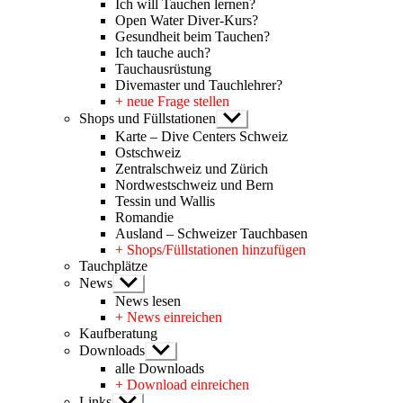
Ich will Tauchen lernen?
Open Water Diver-Kurs?
Gesundheit beim Tauchen?
Ich tauche auch?
Tauchausrüstung
Divemaster und Tauchlehrer?
+ neue Frage stellen
Shops und Füllstationen
Untermenü
anzeigen
Karte – Dive Centers Schweiz
Ostschweiz
Zentralschweiz und Zürich
Nordwestschweiz und Bern
Tessin und Wallis
Romandie
Ausland – Schweizer Tauchbasen
+ Shops/Füllstationen hinzufügen
Tauchplätze
News
Untermenü
anzeigen
News lesen
+ News einreichen
Kaufberatung
Downloads
Untermenü
anzeigen
alle Downloads
+ Download einreichen
Links
Untermenü