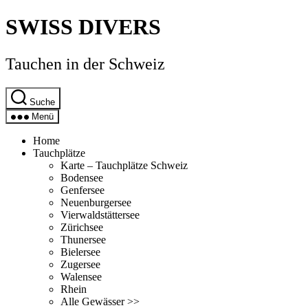
Direkt
SWISS DIVERS
zum
Inhalt
wechseln
Tauchen in der Schweiz
Suche
Menü
Home
Tauchplätze
Karte – Tauchplätze Schweiz
Bodensee
Genfersee
Neuenburgersee
Vierwaldstättersee
Zürichsee
Thunersee
Bielersee
Zugersee
Walensee
Rhein
Alle Gewässer >>