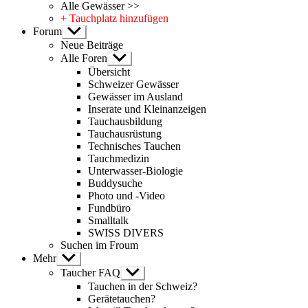
Alle Gewässer >>
+ Tauchplatz hinzufügen
Forum
Untermenü
anzeigen
Neue Beiträge
Alle Foren
Untermenü
anzeigen
Übersicht
Schweizer Gewässer
Gewässer im Ausland
Inserate und Kleinanzeigen
Tauchausbildung
Tauchausrüstung
Technisches Tauchen
Tauchmedizin
Unterwasser-Biologie
Buddysuche
Photo und -Video
Fundbüro
Smalltalk
SWISS DIVERS
Suchen im Froum
Mehr
Untermenü
anzeigen
Taucher FAQ
Untermenü
anzeigen
Tauchen in der Schweiz?
Gerätetauchen?