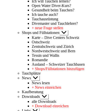
Ich will Tauchen lernen?
Open Water Diver-Kurs?
Gesundheit beim Tauchen?
Ich tauche auch?
Tauchausrüstung
Divemaster und Tauchlehrer?
+ neue Frage stellen
Shops und Füllstationen
Untermenü
anzeigen
Karte – Dive Centers Schweiz
Ostschweiz
Zentralschweiz und Zürich
Nordwestschweiz und Bern
Tessin und Wallis
Romandie
Ausland – Schweizer Tauchbasen
+ Shops/Füllstationen hinzufügen
Tauchplätze
News
Untermenü
anzeigen
News lesen
+ News einreichen
Kaufberatung
Downloads
Untermenü
anzeigen
alle Downloads
+ Download einreichen
Links
Untermenü