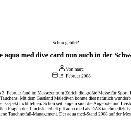
Kategorien
Schon gehört?
e aqua med dive card nun auch in der Schw
Beitragsautor
Von
marc
Beitragsdatum
15. Februar 2008
 3. Februar fand im Messezentrum Zürich die größte Messe für Sport, F
 Tauchens. Mit dem Gastland Malediven konnte dies natürlich wunderba
eitsaspekt nicht fehlen. Schon seit langem sind die Angebote und Leis
 allen Fragen der Tauchsicherheit gilt aqua med als DAS tauchmedizini
ndene Tauchnotfall-Management. Der aqua med-Stand 2008 auf der Me