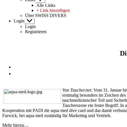
anzeigen
Alle Links
+ Link hinzufügen
Über SWISS DIVERS
Login
Untermenü
anzeigen
Login
Registrieren
Di
Von
Taucher.net
:
Vom 31. Januar bis
erstmalig besonders im Zeichen des
tauchmedizinischer Teil und Sicherh
Taucherszene ein fester Begriff. In
Kooperation mit PADI die aqua med dive card und das damit verbu
Farwick, bei aqua med zuständig für Marketing und Vertrieb.
Mehr
hierzu…