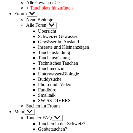
Alle Gewässer >>
+ Tauchplatz hinzufügen
Forum
Untermenü
anzeigen
Neue Beiträge
Alle Foren
Untermenü
anzeigen
Übersicht
Schweizer Gewässer
Gewässer im Ausland
Inserate und Kleinanzeigen
Tauchausbildung
Tauchausrüstung
Technisches Tauchen
Tauchmedizin
Unterwasser-Biologie
Buddysuche
Photo und -Video
Fundbüro
Smalltalk
SWISS DIVERS
Suchen im Froum
Mehr
Untermenü
anzeigen
Taucher FAQ
Untermenü
anzeigen
Tauchen in der Schweiz?
Gerätetauchen?