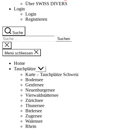
Über SWISS DIVERS
Login
Login
Registrieren
Suche
Suche
nach:
Suche
schliessen
Menü schliessen
Home
Tauchplätze
Untermenü
anzeigen
Karte – Tauchplätze Schweiz
Bodensee
Genfersee
Neuenburgersee
Vierwaldstättersee
Zürichsee
Thunersee
Bielersee
Zugersee
Walensee
Rhein