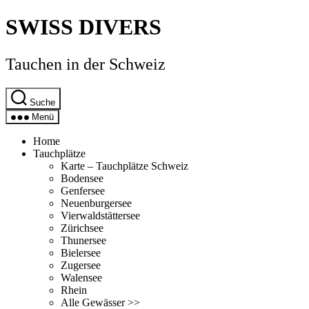
Direkt
SWISS DIVERS
zum
Inhalt
wechseln
Tauchen in der Schweiz
Suche
Menü
Home
Tauchplätze
Karte – Tauchplätze Schweiz
Bodensee
Genfersee
Neuenburgersee
Vierwaldstättersee
Zürichsee
Thunersee
Bielersee
Zugersee
Walensee
Rhein
Alle Gewässer >>