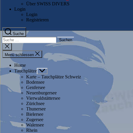
Über SWISS DIVERS
Login
Login
Registrieren
Suche
Suche
nach:
Suche
schliessen
Menü schliessen
Home
Tauchplätze
Untermenü
anzeigen
Karte – Tauchplätze Schweiz
Bodensee
Genfersee
Neuenburgersee
Vierwaldstättersee
Zürichsee
Thunersee
Bielersee
Zugersee
Walensee
Rhein