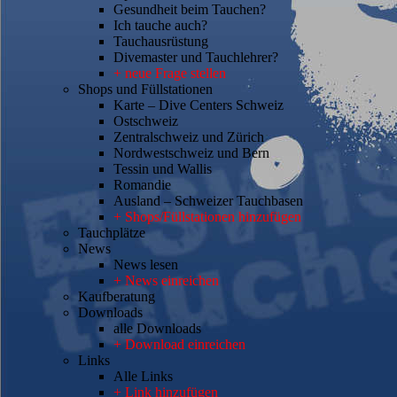
Gesundheit beim Tauchen?
Ich tauche auch?
Tauchausrüstung
Divemaster und Tauchlehrer?
+ neue Frage stellen
Shops und Füllstationen
Karte – Dive Centers Schweiz
Ostschweiz
Zentralschweiz und Zürich
Nordwestschweiz und Bern
Tessin und Wallis
Romandie
Ausland – Schweizer Tauchbasen
+ Shops/Füllstationen hinzufügen
Tauchplätze
News
News lesen
+ News einreichen
Kaufberatung
Downloads
alle Downloads
+ Download einreichen
Links
Alle Links
+ Link hinzufügen