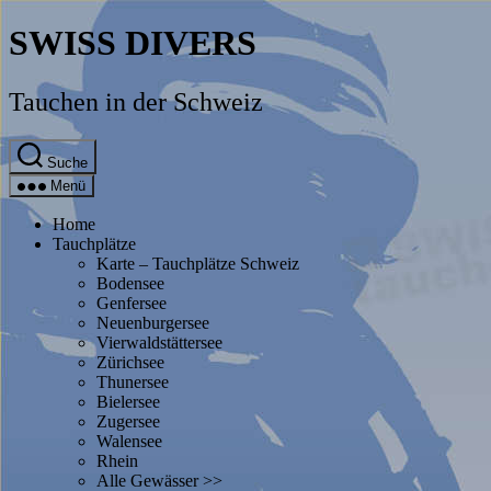
Direkt
SWISS DIVERS
zum
Inhalt
wechseln
Tauchen in der Schweiz
Suche
Menü
Home
Tauchplätze
Karte – Tauchplätze Schweiz
Bodensee
Genfersee
Neuenburgersee
Vierwaldstättersee
Zürichsee
Thunersee
Bielersee
Zugersee
Walensee
Rhein
Alle Gewässer >>