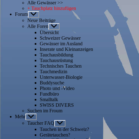
Alle Gewässer >>
+ Tauchplatz hinzufügen
Forum
Untermenü
anzeigen
Neue Beiträge
Alle Foren
Untermenü
anzeigen
Übersicht
Schweizer Gewässer
Gewässer im Ausland
Inserate und Kleinanzeigen
Tauchausbildung
Tauchausrüstung
Technisches Tauchen
Tauchmedizin
Unterwasser-Biologie
Buddysuche
Photo und -Video
Fundbüro
Smalltalk
SWISS DIVERS
Suchen im Froum
Mehr
Untermenü
anzeigen
Taucher FAQ
Untermenü
anzeigen
Tauchen in der Schweiz?
Gerätetauchen?