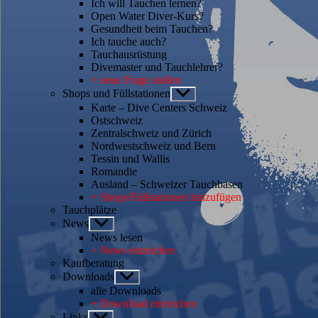
Ich will Tauchen lernen?
Open Water Diver-Kurs?
Gesundheit beim Tauchen?
Ich tauche auch?
Tauchausrüstung
Divemaster und Tauchlehrer?
+ neue Frage stellen
Shops und Füllstationen
Untermenü
anzeigen
Karte – Dive Centers Schweiz
Ostschweiz
Zentralschweiz und Zürich
Nordwestschweiz und Bern
Tessin und Wallis
Romandie
Ausland – Schweizer Tauchbasen
+ Shops/Füllstationen hinzufügen
Tauchplätze
News
Untermenü
anzeigen
News lesen
+ News einreichen
Kaufberatung
Downloads
Untermenü
anzeigen
alle Downloads
+ Download einreichen
Links
Untermenü